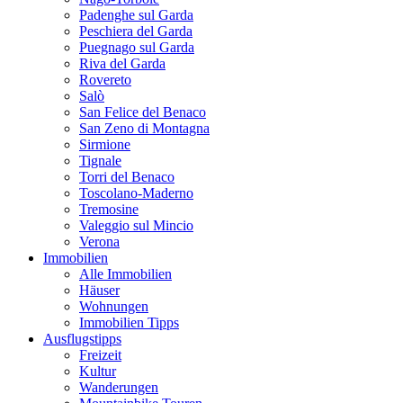
Padenghe sul Garda
Peschiera del Garda
Puegnago sul Garda
Riva del Garda
Rovereto
Salò
San Felice del Benaco
San Zeno di Montagna
Sirmione
Tignale
Torri del Benaco
Toscolano-Maderno
Tremosine
Valeggio sul Mincio
Verona
Immobilien
Alle Immobilien
Häuser
Wohnungen
Immobilien Tipps
Ausflugstipps
Freizeit
Kultur
Wanderungen