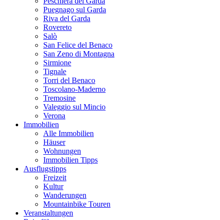
Peschiera del Garda
Puegnago sul Garda
Riva del Garda
Rovereto
Salò
San Felice del Benaco
San Zeno di Montagna
Sirmione
Tignale
Torri del Benaco
Toscolano-Maderno
Tremosine
Valeggio sul Mincio
Verona
Immobilien
Alle Immobilien
Häuser
Wohnungen
Immobilien Tipps
Ausflugstipps
Freizeit
Kultur
Wanderungen
Mountainbike Touren
Veranstaltungen