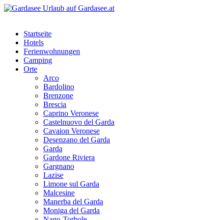
Startseite
Hotels
Ferienwohnungen
Camping
Orte
Arco
Bardolino
Brenzone
Brescia
Caprino Veronese
Castelnuovo del Garda
Cavaion Veronese
Desenzano del Garda
Garda
Gardone Riviera
Gargnano
Lazise
Limone sul Garda
Malcesine
Manerba del Garda
Moniga del Garda
Nago-Torbole