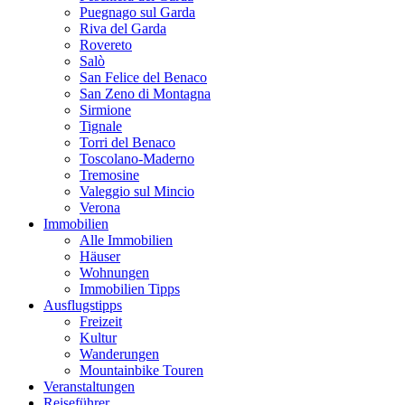
Puegnago sul Garda
Riva del Garda
Rovereto
Salò
San Felice del Benaco
San Zeno di Montagna
Sirmione
Tignale
Torri del Benaco
Toscolano-Maderno
Tremosine
Valeggio sul Mincio
Verona
Immobilien
Alle Immobilien
Häuser
Wohnungen
Immobilien Tipps
Ausflugstipps
Freizeit
Kultur
Wanderungen
Mountainbike Touren
Veranstaltungen
Reiseführer