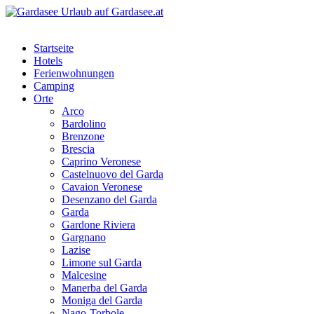
Startseite
Hotels
Ferienwohnungen
Camping
Orte
Arco
Bardolino
Brenzone
Brescia
Caprino Veronese
Castelnuovo del Garda
Cavaion Veronese
Desenzano del Garda
Garda
Gardone Riviera
Gargnano
Lazise
Limone sul Garda
Malcesine
Manerba del Garda
Moniga del Garda
Nago-Torbole