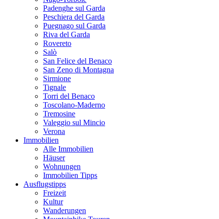
Padenghe sul Garda
Peschiera del Garda
Puegnago sul Garda
Riva del Garda
Rovereto
Salò
San Felice del Benaco
San Zeno di Montagna
Sirmione
Tignale
Torri del Benaco
Toscolano-Maderno
Tremosine
Valeggio sul Mincio
Verona
Immobilien
Alle Immobilien
Häuser
Wohnungen
Immobilien Tipps
Ausflugstipps
Freizeit
Kultur
Wanderungen