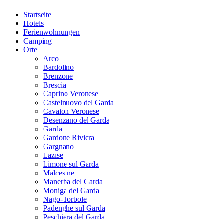
Startseite
Hotels
Ferienwohnungen
Camping
Orte
Arco
Bardolino
Brenzone
Brescia
Caprino Veronese
Castelnuovo del Garda
Cavaion Veronese
Desenzano del Garda
Garda
Gardone Riviera
Gargnano
Lazise
Limone sul Garda
Malcesine
Manerba del Garda
Moniga del Garda
Nago-Torbole
Padenghe sul Garda
Peschiera del Garda