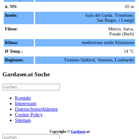
ü. NN:
65 m
Inseln:
Isola del Garda, Trimelone,
San Biagio, i Conigli
Flüsse:
Mincio, Sarca,
Ponale (Bach)
Klima:
mediterrane milde Klimazone
Ø Temp.:
14 °C
Regionen:
Trentino-Südtirol, Venetien, Lombardei
Gardasee.at Suche
Kontakt
Impressum
Datenschutzerklärung
Cookie Policy
Sitemap
Copyright ©
Gardasee
.at