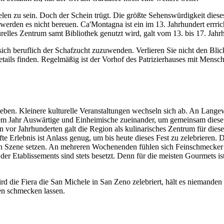
len zu sein. Doch der Schein trügt. Die größte Sehenswürdigkeit diese
rden es nicht bereuen. Ca'Montagna ist ein im 13. Jahrhundert errricht
ulturelles Zentrum samt Bibliothek genutzt wird, galt vom 13. bis 17. J
h beruflich der Schafzucht zuzuwenden. Verlieren Sie nicht den Blick f
ails finden. Regelmäßig ist der Vorhof des Patrizierhauses mit Mensche
ben. Kleinere kulturelle Veranstaltungen wechseln sich ab. An Langewei
dem Jahr Auswärtige und Einheimische zueinander, um gemeinsam diese 
n vor Jahrhunderten galt die Region als kulinarisches Zentrum für diese
Erlebnis ist Anlass genug, um bis heute dieses Fest zu zelebrieren. Da
en in Szene setzen. An mehreren Wochenenden fühlen sich Feinschmeck
er Etablissements sind stets besetzt. Denn für die meisten Gourmets 
rd die Fiera die San Michele in San Zeno zelebriert, hält es niemanden
en schmecken lassen.