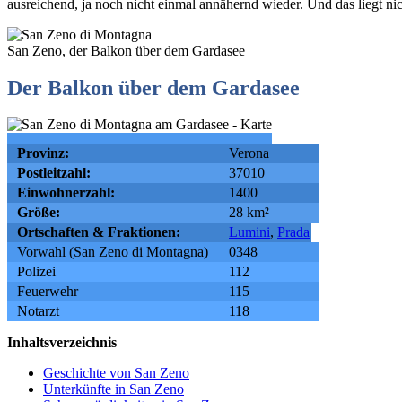
ausreichend, ja noch nicht einmal annähernd wieder. Und das liegt nic
San Zeno, der Balkon über dem Gardasee
Der Balkon über dem Gardasee
Provinz:
Verona
Postleitzahl:
37010
Einwohnerzahl:
1400
Größe:
28 km²
Ortschaften & Fraktionen:
Lumini
,
Prada
Vorwahl (San Zeno di Montagna)
0348
Polizei
112
Feuerwehr
115
Notarzt
118
Inhaltsverzeichnis
Geschichte von San Zeno
Unterkünfte in San Zeno