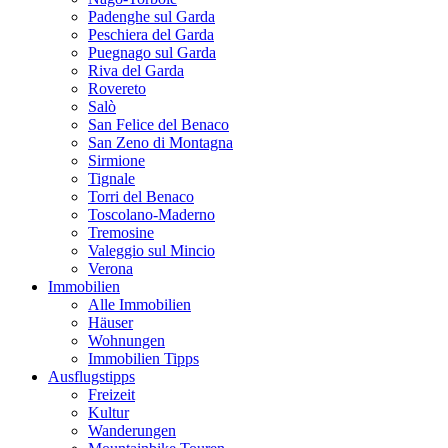
Padenghe sul Garda
Peschiera del Garda
Puegnago sul Garda
Riva del Garda
Rovereto
Salò
San Felice del Benaco
San Zeno di Montagna
Sirmione
Tignale
Torri del Benaco
Toscolano-Maderno
Tremosine
Valeggio sul Mincio
Verona
Immobilien
Alle Immobilien
Häuser
Wohnungen
Immobilien Tipps
Ausflugstipps
Freizeit
Kultur
Wanderungen