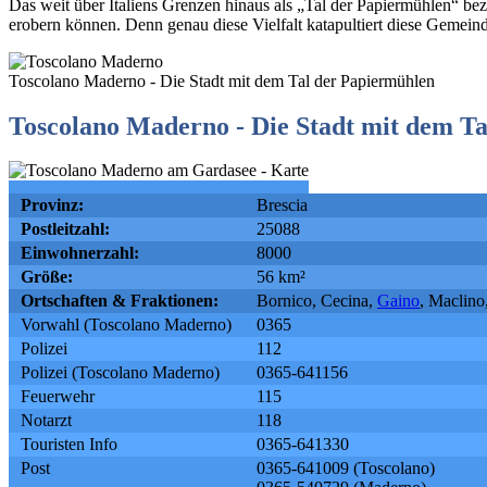
Das weit über Italiens Grenzen hinaus als „Tal der Papiermühlen“ b
erobern können. Denn genau diese Vielfalt katapultiert diese Gemeind
Toscolano Maderno - Die Stadt mit dem Tal der Papiermühlen
Toscolano Maderno - Die Stadt mit dem T
Provinz:
Brescia
Postleitzahl:
25088
Einwohnerzahl:
8000
Größe:
56 km²
Ortschaften & Fraktionen:
Bornico, Cecina,
Gaino
, Maclino
Vorwahl (Toscolano Maderno)
0365
Polizei
112
Polizei (Toscolano Maderno)
0365-641156
Feuerwehr
115
Notarzt
118
Touristen Info
0365-641330
Post
0365-641009 (Toscolano)