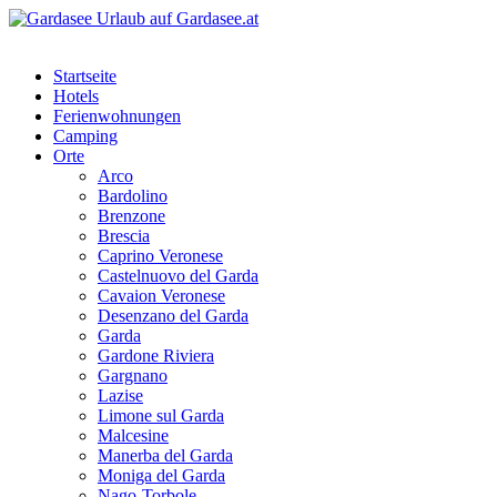
Startseite
Hotels
Ferienwohnungen
Camping
Orte
Arco
Bardolino
Brenzone
Brescia
Caprino Veronese
Castelnuovo del Garda
Cavaion Veronese
Desenzano del Garda
Garda
Gardone Riviera
Gargnano
Lazise
Limone sul Garda
Malcesine
Manerba del Garda
Moniga del Garda
Nago-Torbole