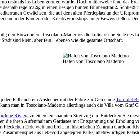
erno erstmals ins Leben gerufen wurde. Doch mittlerweile fand das Ere
nde deshalb regelmäßig in einen riesigen bunten Blumenstrauß. Schließ
 mediterranen Gewächsen, die auf dem alten Pferdeplatz an der Uferpr
t bei einem der Kinder- oder Kreativworkshops unter Beweis stellen. D
ichtig den Einwohnern Toscolano-Madernos die kulinarische Seite des 
tadt sind klein, aber fein – ebenso wie die gesamte Ortschaft.
Hafen von Toscolano Maderno
 jeden Fall auch ein Abstecher mit der Fähre zur Gemeinde
Torri del B
 kann man in Toscolano-Maderno allerdings auch die Villa vom Graf C
ardone Riviera
zu einem entspannten Streifzug ein. Entdecken Sie dies
aber, die ihren Aufenthalt am Gardasee mit Entspannung und Erholung v
en Fleckchen Erde weit und breit. Im historischen Zentrum Gardone Riv
 Zusammenspiel aus liebevoll angelegten Parks, altehrwürdigen Paläst