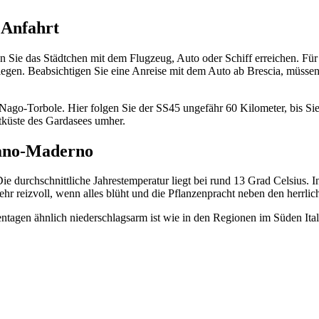
 Anfahrt
Sie das Städtchen mit dem Flugzeug, Auto oder Schiff erreichen. Für ei
egen. Beabsichtigen Sie eine Anreise mit dem Auto ab Brescia, müssen
r Nago-Torbole. Hier folgen Sie der SS45 ungefähr 60 Kilometer, bis 
tküste des Gardasees umher.
lano-Maderno
e durchschnittliche Jahrestemperatur liegt bei rund 13 Grad Celsius. 
sehr reizvoll, wenn alles blüht und die Pflanzenpracht neben den herrlic
tagen ähnlich niederschlagsarm ist wie in den Regionen im Süden Ital