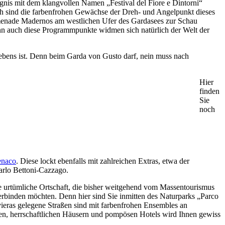
ignis mit dem klangvollen Namen „Festival del Fiore e Dintorni“
lich sind die farbenfrohen Gewächse der Dreh- und Angelpunkt dieses
omenade Madernos am westlichen Ufer des Gardasees zur Schau
enn auch diese Programmpunkte widmen sich natürlich der Welt der
Lebens ist. Denn beim Garda von Gusto darf, nein muss nach
Hier
finden
Sie
noch
enaco
. Diese lockt ebenfalls mit zahlreichen Extras, etwa der
arlo Bettoni-Cazzago.
e urtümliche Ortschaft, die bisher weitgehend vom Massentourismus
erbinden möchten. Denn hier sind Sie inmitten des Naturparks „Parco
ieras gelegene Straßen sind mit farbenfrohen Ensembles an
en, herrschaftlichen Häusern und pompösen Hotels wird Ihnen gewiss