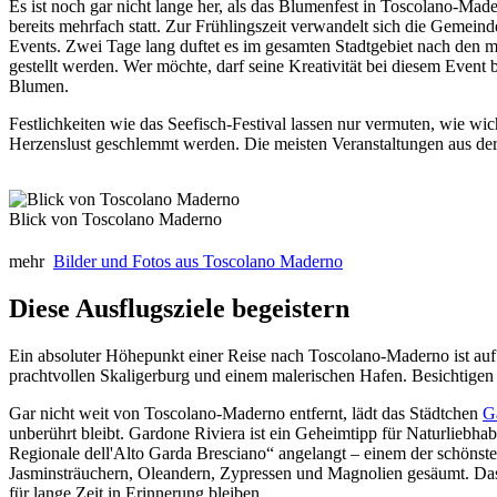
Es ist noch gar nicht lange her, als das Blumenfest in Toscolano-Mad
bereits mehrfach statt. Zur Frühlingszeit verwandelt sich die Gemei
Events. Zwei Tage lang duftet es im gesamten Stadtgebiet nach den
gestellt werden. Wer möchte, darf seine Kreativität bei diesem Even
Blumen.
Festlichkeiten wie das Seefisch-Festival lassen nur vermuten, wie w
Herzenslust geschlemmt werden. Die meisten Veranstaltungen aus der S
Blick von Toscolano Maderno
mehr
Bilder und Fotos aus Toscolano Maderno
Diese Ausflugsziele begeistern
Ein absoluter Höhepunkt einer Reise nach Toscolano-Maderno ist auf
prachtvollen Skaligerburg und einem malerischen Hafen. Besichtigen
Gar nicht weit von Toscolano-Maderno entfernt, lädt das Städtchen
G
unberührt bleibt. Gardone Riviera ist ein Geheimtipp für Naturliebh
Regionale dell'Alto Garda Bresciano“ angelangt – einem der schönst
Jasminsträuchern, Oleandern, Zypressen und Magnolien gesäumt. Das
für lange Zeit in Erinnerung bleiben.