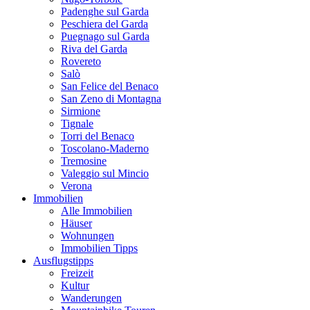
Padenghe sul Garda
Peschiera del Garda
Puegnago sul Garda
Riva del Garda
Rovereto
Salò
San Felice del Benaco
San Zeno di Montagna
Sirmione
Tignale
Torri del Benaco
Toscolano-Maderno
Tremosine
Valeggio sul Mincio
Verona
Immobilien
Alle Immobilien
Häuser
Wohnungen
Immobilien Tipps
Ausflugstipps
Freizeit
Kultur
Wanderungen