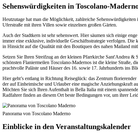
Sehenswürdigkeiten in Toscolano-Madern
Heutzutage hat man die Möglichkeit, zahlreiche Sehenswürdigkeiten i
Uferstraße mit ihren Villen sowie einzelnen großen Gärten.
Auch der Stadtkern ist sehr sehenswert. Hier säumen sich einige eng
immer eine exklusive, individuelle Geschäftsstrategie verfolgen. Die
in Hinsicht auf die Qualität mit den Boutiquen des nahen Mailand mi
Setzen Sie Ihren Streifzug an der kleinen Pfarrkirche Sant'Andrea & 
schönsten Flaniermeilen Toscolano-Madernos ist die kleine Straße, di
prachtvolle Paläste und Häuser des 16. sowie 17. Jahrhunderts ins Bli
Hier geht’s entlang in Richtung Reiseglück: das Zentrum florierende
der auf Einheimische und Urlauber eine magische Anziehungskraft aus
Möchten Sie sich Ihren Aufenthalt in Bella Italia mit einem spannen
Radfahrer finden an diesem Ort beste Bedingungen vor, um ihrer Leid
Panorama von Toscolano Maderno
Einblicke in den Veranstaltungskalender