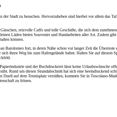
o
n der Stadt zu besuchen. Hervorzuheben sind hierbei vor allem das Tal
e Gässchen, reizvolle Cafés und tolle Geschäfte, die sich dem zunehme
 kleinen Läden bieten Souvenirs und Handarbeiten aller Art. Zudem gib
thalten können.
San Barolomeo fort, in deren Nähe schon vor langer Zeit die Überreste 
e sich ihren Weg bis zum Hafengelände bahnt. Halten Sie auf diesem Sp
ckfeld.
r Papierindustrie und der Buchdruckerei lässt keine Urlaubswünsche o
übt. Rund um diesen Strandabschnitt hat sich eine beeindruckend schöne
den Duell auf dem Tennisplatz versüßen, kommen Sie in Toscolano-Mader
enschaft zu frönen.