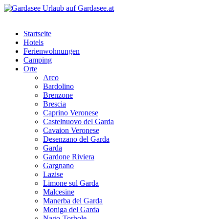
Startseite
Hotels
Ferienwohnungen
Camping
Orte
Arco
Bardolino
Brenzone
Brescia
Caprino Veronese
Castelnuovo del Garda
Cavaion Veronese
Desenzano del Garda
Garda
Gardone Riviera
Gargnano
Lazise
Limone sul Garda
Malcesine
Manerba del Garda
Moniga del Garda
Nago-Torbole