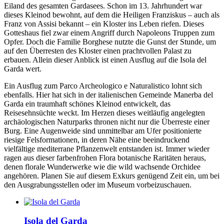
Eiland des gesamten Gardasees. Schon im 13. Jahrhundert war
dieses Kleinod bewohnt, auf dem die Heiligen Franziskus – auch als
Franz von Assisi bekannt – ein Kloster ins Leben riefen. Dieses
Gotteshaus fiel zwar einem Angriff durch Napoleons Truppen zum
Opfer. Doch die Familie Borghese nutzte die Gunst der Stunde, um
auf den Überresten des Kloster einen prachtvollen Palast zu
erbauen. Allein dieser Anblick ist einen Ausflug auf die Isola del
Garda wert.
Ein Ausflug zum Parco Archeologico e Naturalistico lohnt sich
ebenfalls. Hier hat sich in der italienischen Gemeinde Manerba del
Garda ein traumhaft schönes Kleinod entwickelt, das
Reisesehnsüchte weckt. Im Herzen dieses weitläufig angelegten
archäologischen Naturparks thronen nicht nur die Überreste einer
Burg. Eine Augenweide sind unmittelbar am Ufer positionierte
riesige Felsformationen, in deren Nähe eine beeindruckend
vielfältige mediterrane Pflanzenwelt entstanden ist. Immer wieder
ragen aus dieser farbenfrohen Flora botanische Raritäten heraus,
denen florale Wunderwerke wie die wild wachsende Orchidee
angehören. Planen Sie auf diesem Exkurs genügend Zeit ein, um bei
den Ausgrabungsstellen oder im Museum vorbeizuschauen.
Isola del Garda