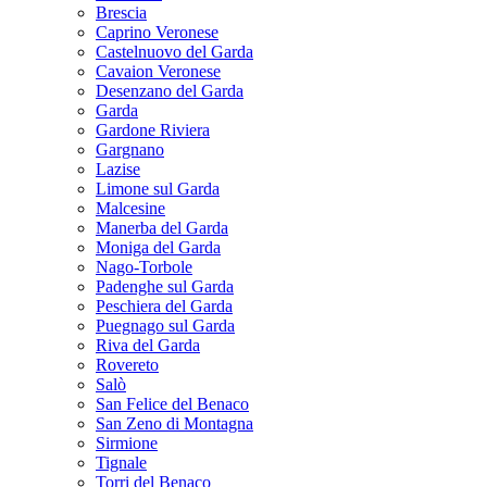
Brescia
Caprino Veronese
Castelnuovo del Garda
Cavaion Veronese
Desenzano del Garda
Garda
Gardone Riviera
Gargnano
Lazise
Limone sul Garda
Malcesine
Manerba del Garda
Moniga del Garda
Nago-Torbole
Padenghe sul Garda
Peschiera del Garda
Puegnago sul Garda
Riva del Garda
Rovereto
Salò
San Felice del Benaco
San Zeno di Montagna
Sirmione
Tignale
Torri del Benaco