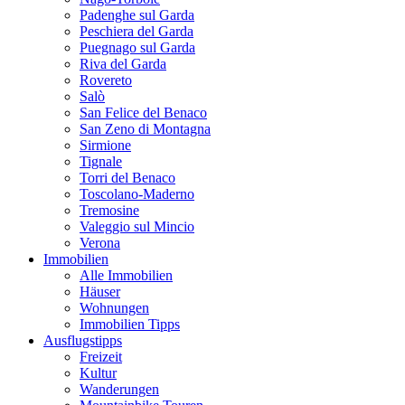
Padenghe sul Garda
Peschiera del Garda
Puegnago sul Garda
Riva del Garda
Rovereto
Salò
San Felice del Benaco
San Zeno di Montagna
Sirmione
Tignale
Torri del Benaco
Toscolano-Maderno
Tremosine
Valeggio sul Mincio
Verona
Immobilien
Alle Immobilien
Häuser
Wohnungen
Immobilien Tipps
Ausflugstipps
Freizeit
Kultur
Wanderungen