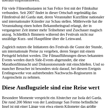
überaus empfehlenswert.
Für viele Filmenthusiasten ist San Felice fest mit der Filmkultur
verbunden. Seit 2007 findet in dieser Ortschaft regelmäßig das
Filmfestival del Garda statt, deren Veranstalter Kurzfilme nationaler
und internationaler Künstler zur Schau stellen. Mittlerweile hat die
Veranstaltung einen hohen Bekanntheitsgrad erlangt, der in
vergangener Zeit immer mehr Teilnehmer und Zuschauer magisch
anzog. Schließlich flimmern während des Festivals nicht nur
unzählige Kurz- und Hauptfilme über die Leinwand.
Zugleich nutzen die Initiatoren des Festivals die Gunst der Stunde,
um internationale Preise zu vergeben, deren Sieger mit einem
Preisgeld belohnt werden. Die Filmaufführungen dieses bekannten
Events werden durch Side-Events abgerundet, die eine
Marathonfilmnacht und Diskussionsrunde mit einschließen. Und so
mancher Besucher ist besonders stolz darauf, bei diesem Ereignis
Erstlingswerke von aufstrebenden Nachwuchs-Regisseuren in
Augenschein zu nehmen.
Diese Ausflugsziele sind eine Reise wert
Besondere Momente verspricht ein Abstecher zur Isola del Garda.
Die rund 200 Meter von der Landzunge San Fermo befindliche
Insel ist mit einer Länge von etwa einem Kilometer das größte