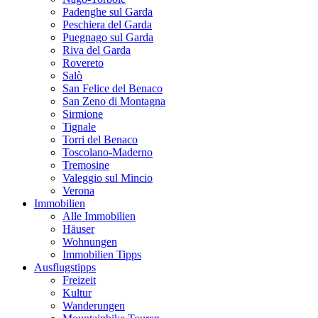
Padenghe sul Garda
Peschiera del Garda
Puegnago sul Garda
Riva del Garda
Rovereto
Salò
San Felice del Benaco
San Zeno di Montagna
Sirmione
Tignale
Torri del Benaco
Toscolano-Maderno
Tremosine
Valeggio sul Mincio
Verona
Immobilien
Alle Immobilien
Häuser
Wohnungen
Immobilien Tipps
Ausflugstipps
Freizeit
Kultur
Wanderungen