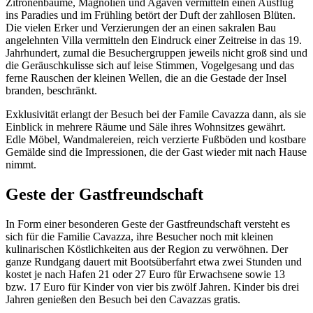
Zitronenbäume, Magnolien und Agaven vermitteln einen Ausflug
ins Paradies und im Frühling betört der Duft der zahllosen Blüten.
Die vielen Erker und Verzierungen der an einen sakralen Bau
angelehnten Villa vermitteln den Eindruck einer Zeitreise in das 19.
Jahrhundert, zumal die Besuchergruppen jeweils nicht groß sind und
die Geräuschkulisse sich auf leise Stimmen, Vogelgesang und das
ferne Rauschen der kleinen Wellen, die an die Gestade der Insel
branden, beschränkt.
Exklusivität erlangt der Besuch bei der Famile Cavazza dann, als sie
Einblick in mehrere Räume und Säle ihres Wohnsitzes gewährt.
Edle Möbel, Wandmalereien, reich verzierte Fußböden und kostbare
Gemälde sind die Impressionen, die der Gast wieder mit nach Hause
nimmt.
Geste der Gastfreundschaft
In Form einer besonderen Geste der Gastfreundschaft versteht es
sich für die Familie Cavazza, ihre Besucher noch mit kleinen
kulinarischen Köstlichkeiten aus der Region zu verwöhnen. Der
ganze Rundgang dauert mit Bootsüberfahrt etwa zwei Stunden und
kostet je nach Hafen 21 oder 27 Euro für Erwachsene sowie 13
bzw. 17 Euro für Kinder von vier bis zwölf Jahren. Kinder bis drei
Jahren genießen den Besuch bei den Cavazzas gratis.