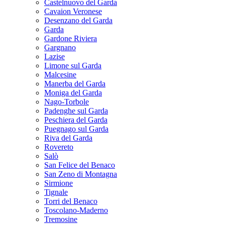
Castelnuovo del Garda
Cavaion Veronese
Desenzano del Garda
Garda
Gardone Riviera
Gargnano
Lazise
Limone sul Garda
Malcesine
Manerba del Garda
Moniga del Garda
Nago-Torbole
Padenghe sul Garda
Peschiera del Garda
Puegnago sul Garda
Riva del Garda
Rovereto
Salò
San Felice del Benaco
San Zeno di Montagna
Sirmione
Tignale
Torri del Benaco
Toscolano-Maderno
Tremosine