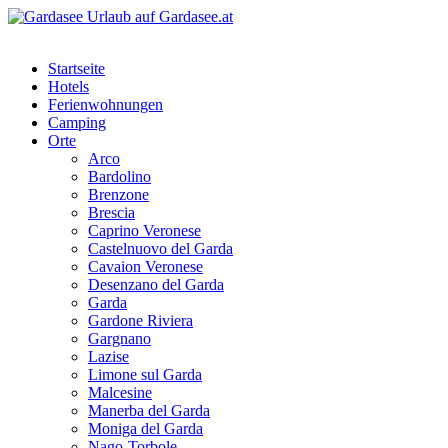
Startseite
Hotels
Ferienwohnungen
Camping
Orte
Arco
Bardolino
Brenzone
Brescia
Caprino Veronese
Castelnuovo del Garda
Cavaion Veronese
Desenzano del Garda
Garda
Gardone Riviera
Gargnano
Lazise
Limone sul Garda
Malcesine
Manerba del Garda
Moniga del Garda
Nago-Torbole