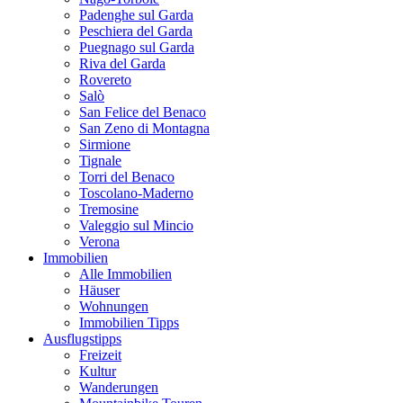
Padenghe sul Garda
Peschiera del Garda
Puegnago sul Garda
Riva del Garda
Rovereto
Salò
San Felice del Benaco
San Zeno di Montagna
Sirmione
Tignale
Torri del Benaco
Toscolano-Maderno
Tremosine
Valeggio sul Mincio
Verona
Immobilien
Alle Immobilien
Häuser
Wohnungen
Immobilien Tipps
Ausflugstipps
Freizeit
Kultur
Wanderungen