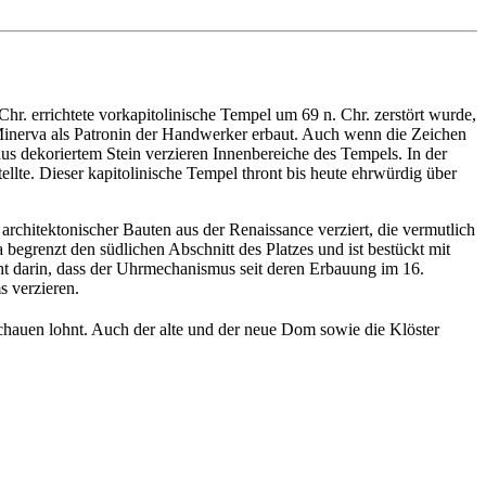
hr. errichtete vorkapitolinische Tempel um 69 n. Chr. zerstört wurde,
e Minerva als Patronin der Handwerker erbaut. Auch wenn die Zeichen
aus dekoriertem Stein verzieren Innenbereiche des Tempels. In der
llte. Dieser kapitolinische Tempel thront bis heute ehrwürdig über
rchitektonischer Bauten aus der Renaissance verziert, die vermutlich
begrenzt den südlichen Abschnitt des Platzes und ist bestückt mit
t darin, dass der Uhrmechanismus seit deren Erbauung im 16.
s verzieren.
uschauen lohnt. Auch der alte und der neue Dom sowie die Klöster