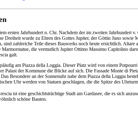
ten
dem ersten Jahrhundert n. Chr. Nachdem der im zweiten Jahrhundert v. C
iese Dreiheit wurde zu Ehren des Gottes Jupiter, der Göttin Juno sowi
 sind zahlreiche Teile dieses Bauwerks noch heute ersichtlich. Altare 
 Marmorstatue, die vermutlich Jupiter Ottimo Massimo Capitolino darste
cia galt.
äufig am Piazza della Loggia. Dieser Platz wird von einem Potpourri a
er Palast der Kommune die Blicke auf sich. Die Fassade Monte di Pieta 
Das Besondere an der Sonnenuhr nahe dem Piazza della Loggia besteh
omischen Uhr werden von Statuen geschlagen, die die Spitze des Uhrturm
rescia ist eine geschichtsträchtige Stadt am Gardasee, die es sich anz
ewöhnlich schöne Bauten.