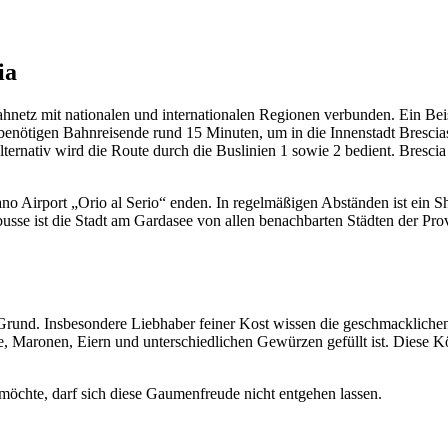
ia
ahnetz mit nationalen und internationalen Regionen verbunden. Ein Beis
enötigen Bahnreisende rund 15 Minuten, um in die Innenstadt Brescias
ternativ wird die Route durch die Buslinien 1 sowie 2 bedient. Brescia
ano Airport „Orio al Serio“ enden. In regelmäßigen Abständen ist ein S
sse ist die Stadt am Gardasee von allen benachbarten Städten der Pro
nd. Insbesondere Liebhaber feiner Kost wissen die geschmacklichen V
lie, Maronen, Eiern und unterschiedlichen Gewürzen gefüllt ist. Diese K
 möchte, darf sich diese Gaumenfreude nicht entgehen lassen.