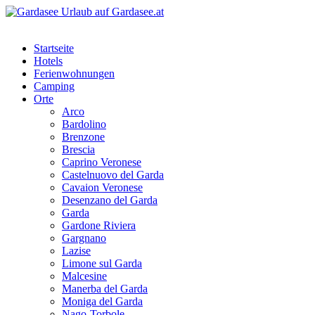
Startseite
Hotels
Ferienwohnungen
Camping
Orte
Arco
Bardolino
Brenzone
Brescia
Caprino Veronese
Castelnuovo del Garda
Cavaion Veronese
Desenzano del Garda
Garda
Gardone Riviera
Gargnano
Lazise
Limone sul Garda
Malcesine
Manerba del Garda
Moniga del Garda
Nago-Torbole