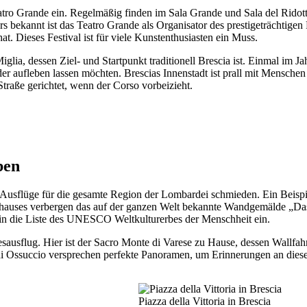
eatro Grande ein. Regelmäßig finden im Sala Grande und Sala del Rido
s bekannt ist das Teatro Grande als Organisator des prestigeträchtigen 
at. Dieses Festival ist für viele Kunstenthusiasten ein Muss.
ia, dessen Ziel- und Startpunkt traditionell Brescia ist. Einmal im Ja
der aufleben lassen möchten. Brescias Innenstadt ist prall mit Mensche
raße gerichtet, wenn der Corso vorbeizieht.
ben
usflüge für die gesamte Region der Lombardei schmieden. Ein Beispiel 
shauses verbergen das auf der ganzen Welt bekannte Wandgemälde „Das 
k in die Liste des UNESCO Weltkulturerbes der Menschheit ein.
sausflug. Hier ist der Sacro Monte di Varese zu Hause, dessen Wallfah
di Ossuccio versprechen perfekte Panoramen, um Erinnerungen an diese
Piazza della Vittoria in Brescia