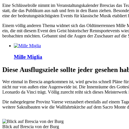
Eine Schlüsselrolle nimmt im Veranstaltungskalender Brescias das T
statt, die das Publikum aus nah und fern in den Bann ziehen. Besonder
eine der bedeutungsträchtigsten Events für klassische Musik etabliert h
Einem völlig anderen Thema widmet sich das Oldtimerrennen Mille Migl
ein, die mit diesem Event den Geist historischer Rennsportevents wie
beobachten möchten. Gebannt sind die Augen der Zuschauer auf die St
Mille Miglia
Diese Ausflugsziele sollte jeder gesehen ha
Wer einmal in Brescia angekommen ist, wird gewiss schnell Pläne fürA
nicht nur von außen eine Augenweide ist. Die Innenräume des Gotte
Leonardo da Vinci trägt. Völlig zurecht reiht sich dieses Meisterwer
Die nahegelegene Provinz Varese verzaubert ebenfalls auf einem Tage
weitere Sakralbauten wie die Wallfahrtskirche auf dem Sacro Monte 
Blick auf Brescia von der Burg