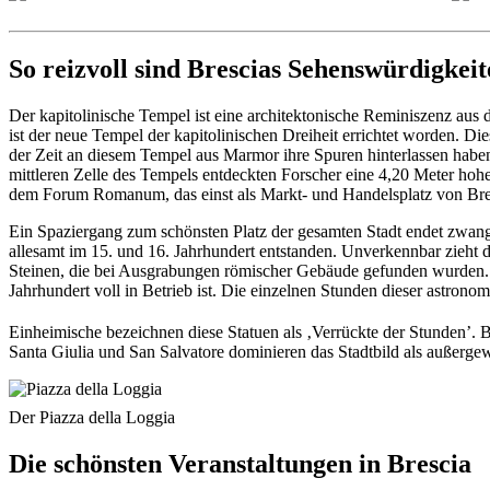
So reizvoll sind Brescias Sehenswürdigkei
Der kapitolinische Tempel ist eine architektonische Reminiszenz aus 
ist der neue Tempel der kapitolinischen Dreiheit errichtet worden. D
der Zeit an diesem Tempel aus Marmor ihre Spuren hinterlassen haben,
mittleren Zelle des Tempels entdeckten Forscher eine 4,20 Meter hohe
dem Forum Romanum, das einst als Markt- und Handelsplatz von Bres
Ein Spaziergang zum schönsten Platz der gesamten Stadt endet zwangsl
allesamt im 15. und 16. Jahrhundert entstanden. Unverkennbar zieht d
Steinen, die bei Ausgrabungen römischer Gebäude gefunden wurden. 
Jahrhundert voll in Betrieb ist. Die einzelnen Stunden dieser astron
Einheimische bezeichnen diese Statuen als ‚Verrückte der Stunden’. B
Santa Giulia und San Salvatore dominieren das Stadtbild als außerg
Der Piazza della Loggia
Die schönsten Veranstaltungen in Brescia