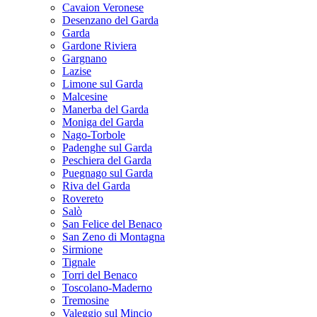
Cavaion Veronese
Desenzano del Garda
Garda
Gardone Riviera
Gargnano
Lazise
Limone sul Garda
Malcesine
Manerba del Garda
Moniga del Garda
Nago-Torbole
Padenghe sul Garda
Peschiera del Garda
Puegnago sul Garda
Riva del Garda
Rovereto
Salò
San Felice del Benaco
San Zeno di Montagna
Sirmione
Tignale
Torri del Benaco
Toscolano-Maderno
Tremosine
Valeggio sul Mincio