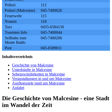
Polizei
112
Polizei (Malcesine)
045-7400026
Feuerwehr
115
Notarzt
118
Taxi
0455-6584150
Touristen Info
045-7400044
Seilbahn zum
045-7400206
Monte Baldo
Post
045-6589011
Inhaltsverzeichnis
Geschichte von Malcesine
Unterkünfte in Malcesine
Sehenswürdigkeiten in Malcesine
Veranstaltungen in und um Malcesine
Ausflugsziele rund um Malcesine
Anfahrt
Die Geschichte von Malcesine - eine Stadt
im Wandel der Zeit