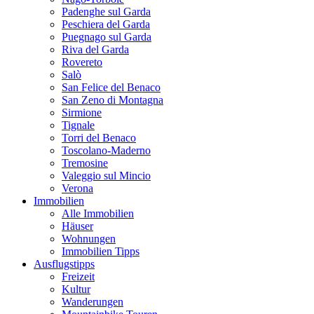
Padenghe sul Garda
Peschiera del Garda
Puegnago sul Garda
Riva del Garda
Rovereto
Salò
San Felice del Benaco
San Zeno di Montagna
Sirmione
Tignale
Torri del Benaco
Toscolano-Maderno
Tremosine
Valeggio sul Mincio
Verona
Immobilien
Alle Immobilien
Häuser
Wohnungen
Immobilien Tipps
Ausflugstipps
Freizeit
Kultur
Wanderungen