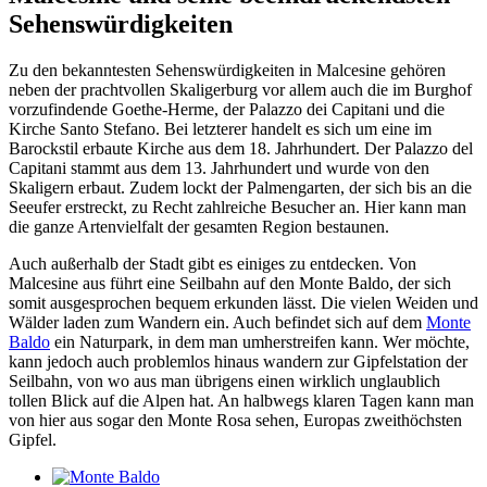
Sehenswürdigkeiten
Zu den bekanntesten Sehenswürdigkeiten in Malcesine gehören
neben der prachtvollen Skaligerburg vor allem auch die im Burghof
vorzufindende Goethe-Herme, der Palazzo dei Capitani und die
Kirche Santo Stefano. Bei letzterer handelt es sich um eine im
Barockstil erbaute Kirche aus dem 18. Jahrhundert. Der Palazzo del
Capitani stammt aus dem 13. Jahrhundert und wurde von den
Skaligern erbaut. Zudem lockt der Palmengarten, der sich bis an die
Seeufer erstreckt, zu Recht zahlreiche Besucher an. Hier kann man
die ganze Artenvielfalt der gesamten Region bestaunen.
Auch außerhalb der Stadt gibt es einiges zu entdecken. Von
Malcesine aus führt eine Seilbahn auf den Monte Baldo, der sich
somit ausgesprochen bequem erkunden lässt. Die vielen Weiden und
Wälder laden zum Wandern ein. Auch befindet sich auf dem
Monte
Baldo
ein Naturpark, in dem man umherstreifen kann. Wer möchte,
kann jedoch auch problemlos hinaus wandern zur Gipfelstation der
Seilbahn, von wo aus man übrigens einen wirklich unglaublich
tollen Blick auf die Alpen hat. An halbwegs klaren Tagen kann man
von hier aus sogar den Monte Rosa sehen, Europas zweithöchsten
Gipfel.