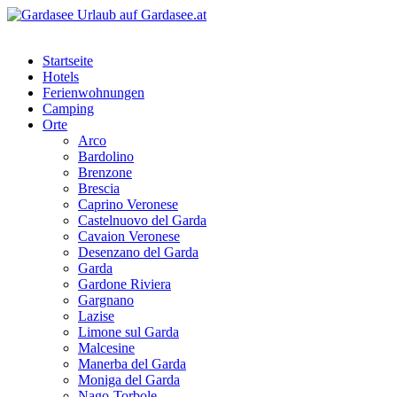
Startseite
Hotels
Ferienwohnungen
Camping
Orte
Arco
Bardolino
Brenzone
Brescia
Caprino Veronese
Castelnuovo del Garda
Cavaion Veronese
Desenzano del Garda
Garda
Gardone Riviera
Gargnano
Lazise
Limone sul Garda
Malcesine
Manerba del Garda
Moniga del Garda
Nago-Torbole