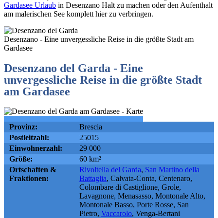
Gardasee Urlaub
in Desenzano Halt zu machen oder den Aufenthalt
am malerischen See komplett hier zu verbringen.
Desenzano - Eine unvergessliche Reise in die größte Stadt am
Gardasee
Desenzano del Garda - Eine
unvergessliche Reise in die größte Stadt
am Gardasee
Provinz:
Brescia
Postleitzahl:
25015
Einwohnerzahl:
29 000
Größe:
60 km²
Ortschaften &
Rivoltella del Garda
,
San Martino della
Fraktionen:
Battaglia
, Calvata-Conta, Centenaro,
Colombare di Castiglione, Grole,
Lavagnone, Menasasso, Montonale Alto,
Montonale Basso, Porte Rosse, San
Pietro,
Vaccarolo
, Venga-Bertani