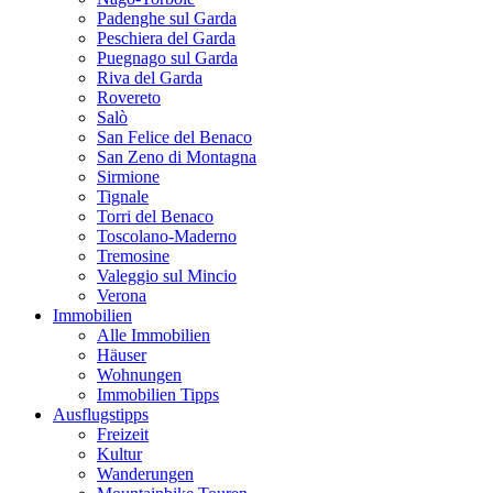
Padenghe sul Garda
Peschiera del Garda
Puegnago sul Garda
Riva del Garda
Rovereto
Salò
San Felice del Benaco
San Zeno di Montagna
Sirmione
Tignale
Torri del Benaco
Toscolano-Maderno
Tremosine
Valeggio sul Mincio
Verona
Immobilien
Alle Immobilien
Häuser
Wohnungen
Immobilien Tipps
Ausflugstipps
Freizeit
Kultur
Wanderungen