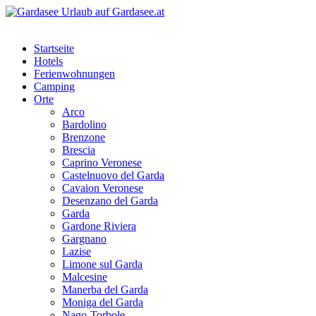
Startseite
Hotels
Ferienwohnungen
Camping
Orte
Arco
Bardolino
Brenzone
Brescia
Caprino Veronese
Castelnuovo del Garda
Cavaion Veronese
Desenzano del Garda
Garda
Gardone Riviera
Gargnano
Lazise
Limone sul Garda
Malcesine
Manerba del Garda
Moniga del Garda
Nago-Torbole