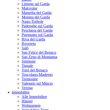
Limone sul Garda
Malcesine
Manerba del Garda
Moniga del Garda
Nago-Torbole
Padenghe sul Garda
Peschiera del Garda
Puegnago sul Garda
Riva del Garda
Rovereto
Salò
San Felice del Benaco
San Zeno di Montagna
Sirmione
Tignale
Torri del Benaco
Toscolano-Maderno
Tremosine
Valeggio sul Mincio
Verona
Immobilien
Alle Immobilien
Häuser
Wohnungen
Immobilien Tipps