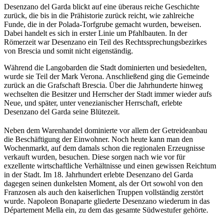
Desenzano del Garda blickt auf eine überaus reiche Geschichte
zurück, die bis in die Prähistorie zurück reicht, wie zahlreiche
Funde, die in der Polada-Torfgrube gemacht wurden, beweisen.
Dabei handelt es sich in erster Linie um Pfahlbauten. In der
Römerzeit war Desenzano ein Teil des Rechtssprechungsbezirkes
von Brescia und somit nicht eigenständig.
Während die Langobarden die Stadt dominierten und besiedelten,
wurde sie Teil der Mark Verona. Anschließend ging die Gemeinde
zurück an die Grafschaft Brescia. Über die Jahrhunderte hinweg
wechselten die Besitzer und Herrscher der Stadt immer wieder aufs
Neue, und später, unter venezianischer Herrschaft, erlebte
Desenzano del Garda seine Blütezeit.
Neben dem Warenhandel dominierte vor allem der Getreideanbau
die Beschäftigung der Einwohner. Noch heute kann man den
Wochenmarkt, auf dem damals schon die regionalen Erzeugnisse
verkauft wurden, besuchen. Diese sorgen nach wie vor für
exzellente wirtschaftliche Verhältnisse und einen gewissen Reichtum
in der Stadt. Im 18. Jahrhundert erlebte Desenzano del Garda
dagegen seinen dunkelsten Moment, als der Ort sowohl von den
Franzosen als auch den kaiserlichen Truppen vollständig zerstört
wurde. Napoleon Bonaparte gliederte Desenzano wiederum in das
Département Mella ein, zu dem das gesamte Südwestufer gehörte.