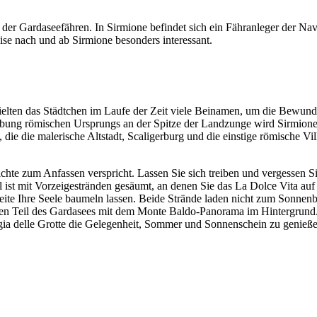
ne der Gardaseefähren. In Sirmione befindet sich ein Fähranleger der N
se nach und ab Sirmione besonders interessant.
ielten das Städtchen im Laufe der Zeit viele Beinamen, um die Bewun
abung römischen Ursprungs an der Spitze der Landzunge wird Sirmione a
 die die malerische Altstadt, Scaligerburg und die einstige römische Vi
ichte zum Anfassen verspricht. Lassen Sie sich treiben und vergessen Si
el ist mit Vorzeigestränden gesäumt, an denen Sie das La Dolce Vita a
eite Ihre Seele baumeln lassen. Beide Strände laden nicht zum Sonnen
hen Teil des Gardasees mit dem Monte Baldo-Panorama im Hintergrund. 
ia delle Grotte die Gelegenheit, Sommer und Sonnenschein zu genieße