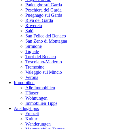
Padenghe sul Garda
Peschiera del Garda
Puegnago sul Garda
Riva del Garda
Rovereto
Salò
San Felice del Benaco
San Zeno di Montagna
Sirmione
Tignale
Torri del Benaco
Toscolano-Maderno
Tremosine
Valeggio sul Mincio
Verona
Immobilien
Alle Immobilien
Häuser
Wohnungen
Immobilien Tipps
Ausflugstipps
Freizeit
Kultur
Wanderungen