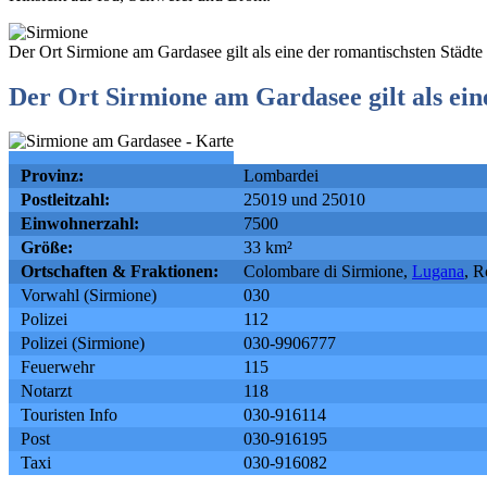
Der Ort Sirmione am Gardasee gilt als eine der romantischsten Städte
Der Ort Sirmione am Gardasee gilt als ein
Provinz:
Lombardei
Postleitzahl:
25019 und 25010
Einwohnerzahl:
7500
Größe:
33 km²
Ortschaften & Fraktionen:
Colombare di Sirmione,
Lugana
, R
Vorwahl (Sirmione)
030
Polizei
112
Polizei (Sirmione)
030-9906777
Feuerwehr
115
Notarzt
118
Touristen Info
030-916114
Post
030-916195
Taxi
030-916082