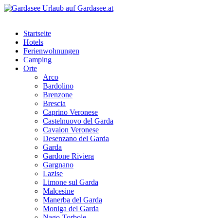
Startseite
Hotels
Ferienwohnungen
Camping
Orte
Arco
Bardolino
Brenzone
Brescia
Caprino Veronese
Castelnuovo del Garda
Cavaion Veronese
Desenzano del Garda
Garda
Gardone Riviera
Gargnano
Lazise
Limone sul Garda
Malcesine
Manerba del Garda
Moniga del Garda
Nago-Torbole