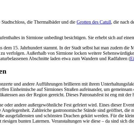
 Stadtschloss, die Thermalbäder und die
Grotten des Catull
, die nach 
enthaltes in Sirmione unbedingt besichtigen. Sie erhebt sich auf eine
us dem 15. Jahrhundert stammt. In der Stadt selbst hat man zudem die 
 zu verfolgen. Außerhalb von Sirmione locken weitere Sehenswürdigkei
se naturbelassenen Abschnitte laden etwa zum Wandern und Radfahren (
E
gen
Konzerte und andere Aufführungen brillieren mit ihrem Unterhaltungsfakt
treffen Einheimische auf Sirmiones Straßen aufeinander, um gemeinsam 
tessen aus der Region gereicht. Dieses Patronatsfest ist eng mit der
e oder andere außergewöhnliche Fest gefeiert wird. Eines dieser Events
e Angelegenheit. Zahlreiche gastronomische Stände sind geöffnet, die m
n die ausgefallensten und schönsten Drachen gekürt werden. Für die kle
 riesigen bunten Laternen. Veranstaltungen wie diese – da sind sich di