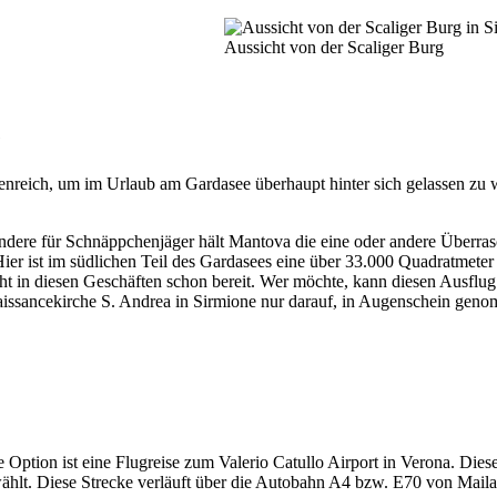
Aussicht von der Scaliger Burg
e
ttenreich, um im Urlaub am Gardasee überhaupt hinter sich gelassen zu 
sondere für Schnäppchenjäger hält Mantova die eine oder andere Überrasc
er ist im südlichen Teil des Gardasees eine über 33.000 Quadratmeter g
ht in diesen Geschäften schon bereit. Wer möchte, kann diesen Ausflug
issancekirche S. Andrea in Sirmione nur darauf, in Augenschein gen
 Option ist eine Flugreise zum Valerio Catullo Airport in Verona. Di
ählt. Diese Strecke verläuft über die Autobahn A4 bzw. E70 von Mailan