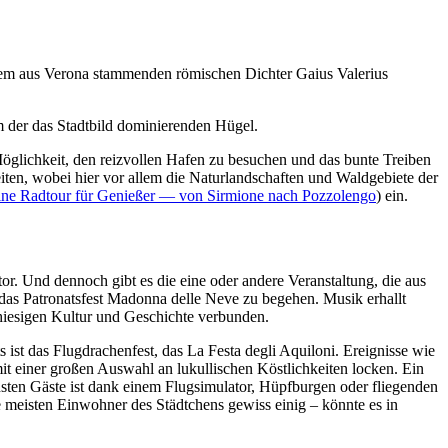
dem aus Verona stammenden römischen Dichter Gaius Valerius
m der das Stadtbild dominierenden Hügel.
Möglichkeit, den reizvollen Hafen zu besuchen und das bunte Treiben
ten, wobei hier vor allem die Naturlandschaften und Waldgebiete der
ine Radtour für Genießer — von Sirmione nach Pozzolengo
) ein.
or. Und dennoch gibt es die eine oder andere Veranstaltung, die aus
das Patronatsfest Madonna delle Neve zu begehen. Musik erhallt
 hiesigen Kultur und Geschichte verbunden.
 ist das Flugdrachenfest, das La Festa degli Aquiloni. Ereignisse wie
it einer großen Auswahl an lukullischen Köstlichkeiten locken. Ein
insten Gäste ist dank einem Flugsimulator, Hüpfburgen oder fliegenden
e meisten Einwohner des Städtchens gewiss einig – könnte es in