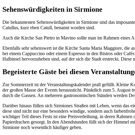
Sehenswürdigkeiten in Sirmione
Die bekanntesten Sehenswürdigkeiten in Sirmione sind das imposante
Catullus, kurz eben Catull, benannt worden sind.
Auch die Kirche San Pietro in Mavino sollte man im Rahmen eines Auf
Ebenfalls sehr sehenswert ist die Kirche Santa Maria Maggiore, die a
bei einem Cappuccino oder einem Espresso in den Bistros oder Cafés
Halbinsel hervorzuheben sind, auf der sich die Stadt erstreckt. Die
Begeisterte Gäste bei diesen Veranstaltun
Zur Sommerzeit ist der Veranstaltungskalender prall gefüllt. Kleine 
der großen Masse der Events heraussticht. Pünktlich zum 5. August 
durch die Gassen. An mehreren gastronomischen Ständen werden Delika
Darüber hinaus füllen sich Sirmiones Straßen mit Leben, wenn das ein
diese sind nicht nur eine besonders windige, sondern auch farbenfroh
wichtiger Teil dieses Fests ist eine Preisverleihung, in deren Rahme
Papierdrachen gesorgt. In den Abendstunden füllt sich der Himmel mit
Sirmione noch wesentlich häufiger geben.