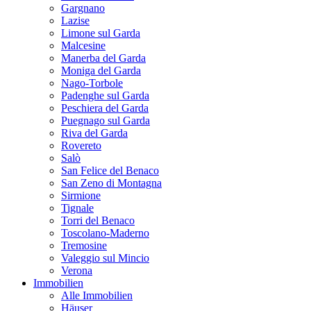
Gargnano
Lazise
Limone sul Garda
Malcesine
Manerba del Garda
Moniga del Garda
Nago-Torbole
Padenghe sul Garda
Peschiera del Garda
Puegnago sul Garda
Riva del Garda
Rovereto
Salò
San Felice del Benaco
San Zeno di Montagna
Sirmione
Tignale
Torri del Benaco
Toscolano-Maderno
Tremosine
Valeggio sul Mincio
Verona
Immobilien
Alle Immobilien
Häuser