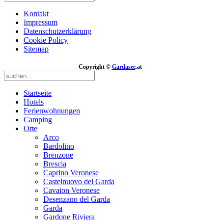
Kontakt
Impressum
Datenschutzerklärung
Cookie Policy
Sitemap
Copyright ©
Gardasee
.at
Startseite
Hotels
Ferienwohnungen
Camping
Orte
Arco
Bardolino
Brenzone
Brescia
Caprino Veronese
Castelnuovo del Garda
Cavaion Veronese
Desenzano del Garda
Garda
Gardone Riviera