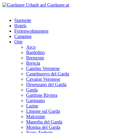
Startseite
Hotels
Ferienwohnungen
Camping
Orte
Arco
Bardolino
Brenzone
Brescia
Caprino Veronese
Castelnuovo del Garda
Cavaion Veronese
Desenzano del Garda
Garda
Gardone Riviera
Gargnano
Lazise
Limone sul Garda
Malcesine
Manerba del Garda
Moniga del Garda
Nago-Torbole