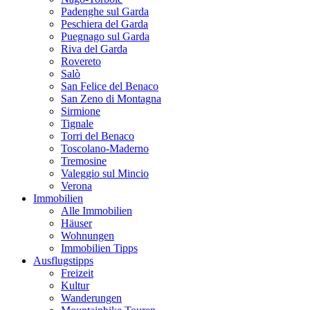
Padenghe sul Garda
Peschiera del Garda
Puegnago sul Garda
Riva del Garda
Rovereto
Salò
San Felice del Benaco
San Zeno di Montagna
Sirmione
Tignale
Torri del Benaco
Toscolano-Maderno
Tremosine
Valeggio sul Mincio
Verona
Immobilien
Alle Immobilien
Häuser
Wohnungen
Immobilien Tipps
Ausflugstipps
Freizeit
Kultur
Wanderungen