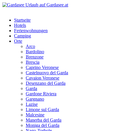
Startseite
Hotels
Ferienwohnungen
Camping
Orte
Arco
Bardolino
Brenzone
Brescia
Caprino Veronese
Castelnuovo del Garda
Cavaion Veronese
Desenzano del Garda
Garda
Gardone Riviera
Gargnano
Lazise
Limone sul Garda
Malcesine
Manerba del Garda
Moniga del Garda
Nago-Torbole