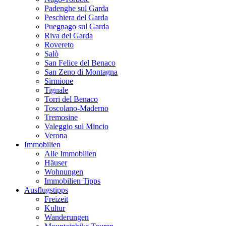
Padenghe sul Garda
Peschiera del Garda
Puegnago sul Garda
Riva del Garda
Rovereto
Salò
San Felice del Benaco
San Zeno di Montagna
Sirmione
Tignale
Torri del Benaco
Toscolano-Maderno
Tremosine
Valeggio sul Mincio
Verona
Immobilien
Alle Immobilien
Häuser
Wohnungen
Immobilien Tipps
Ausflugstipps
Freizeit
Kultur
Wanderungen