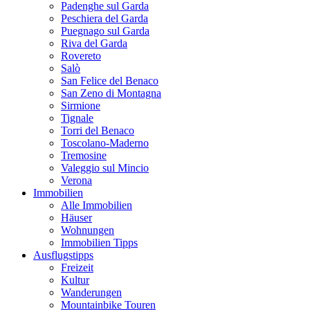
Padenghe sul Garda
Peschiera del Garda
Puegnago sul Garda
Riva del Garda
Rovereto
Salò
San Felice del Benaco
San Zeno di Montagna
Sirmione
Tignale
Torri del Benaco
Toscolano-Maderno
Tremosine
Valeggio sul Mincio
Verona
Immobilien
Alle Immobilien
Häuser
Wohnungen
Immobilien Tipps
Ausflugstipps
Freizeit
Kultur
Wanderungen
Mountainbike Touren