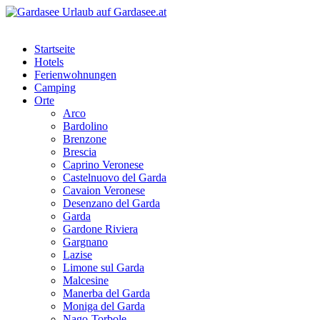
Startseite
Hotels
Ferienwohnungen
Camping
Orte
Arco
Bardolino
Brenzone
Brescia
Caprino Veronese
Castelnuovo del Garda
Cavaion Veronese
Desenzano del Garda
Garda
Gardone Riviera
Gargnano
Lazise
Limone sul Garda
Malcesine
Manerba del Garda
Moniga del Garda
Nago-Torbole