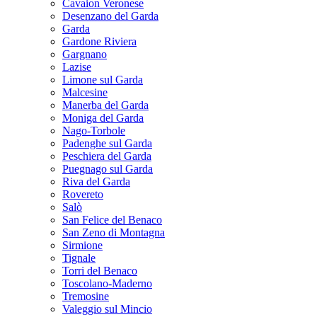
Cavaion Veronese
Desenzano del Garda
Garda
Gardone Riviera
Gargnano
Lazise
Limone sul Garda
Malcesine
Manerba del Garda
Moniga del Garda
Nago-Torbole
Padenghe sul Garda
Peschiera del Garda
Puegnago sul Garda
Riva del Garda
Rovereto
Salò
San Felice del Benaco
San Zeno di Montagna
Sirmione
Tignale
Torri del Benaco
Toscolano-Maderno
Tremosine
Valeggio sul Mincio