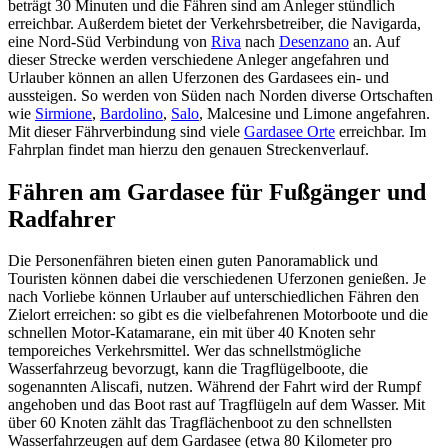
beträgt 30 Minuten und die Fähren sind am Anleger stündlich
erreichbar. Außerdem bietet der Verkehrsbetreiber, die Navigarda,
eine Nord-Süd Verbindung von
Riva
nach
Desenzano
an. Auf
dieser Strecke werden verschiedene Anleger angefahren und
Urlauber können an allen Uferzonen des Gardasees ein- und
aussteigen. So werden von Süden nach Norden diverse Ortschaften
wie
Sirmione
,
Bardolino
,
Salo
, Malcesine und Limone angefahren.
Mit dieser Fährverbindung sind viele
Gardasee Orte
erreichbar. Im
Fahrplan findet man hierzu den genauen Streckenverlauf.
Fähren am Gardasee für Fußgänger und
Radfahrer
Die Personenfähren bieten einen guten Panoramablick und
Touristen können dabei die verschiedenen Uferzonen genießen. Je
nach Vorliebe können Urlauber auf unterschiedlichen Fähren den
Zielort erreichen: so gibt es die vielbefahrenen Motorboote und die
schnellen Motor-Katamarane, ein mit über 40 Knoten sehr
temporeiches Verkehrsmittel. Wer das schnellstmögliche
Wasserfahrzeug bevorzugt, kann die Tragflügelboote, die
sogenannten Aliscafi, nutzen. Während der Fahrt wird der Rumpf
angehoben und das Boot rast auf Tragflügeln auf dem Wasser. Mit
über 60 Knoten zählt das Tragflächenboot zu den schnellsten
Wasserfahrzeugen auf dem Gardasee (etwa 80 Kilometer pro