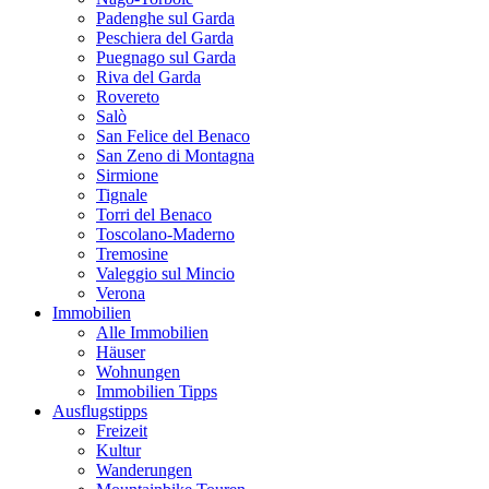
Padenghe sul Garda
Peschiera del Garda
Puegnago sul Garda
Riva del Garda
Rovereto
Salò
San Felice del Benaco
San Zeno di Montagna
Sirmione
Tignale
Torri del Benaco
Toscolano-Maderno
Tremosine
Valeggio sul Mincio
Verona
Immobilien
Alle Immobilien
Häuser
Wohnungen
Immobilien Tipps
Ausflugstipps
Freizeit
Kultur
Wanderungen