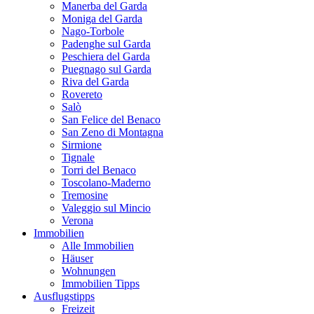
Manerba del Garda
Moniga del Garda
Nago-Torbole
Padenghe sul Garda
Peschiera del Garda
Puegnago sul Garda
Riva del Garda
Rovereto
Salò
San Felice del Benaco
San Zeno di Montagna
Sirmione
Tignale
Torri del Benaco
Toscolano-Maderno
Tremosine
Valeggio sul Mincio
Verona
Immobilien
Alle Immobilien
Häuser
Wohnungen
Immobilien Tipps
Ausflugstipps
Freizeit