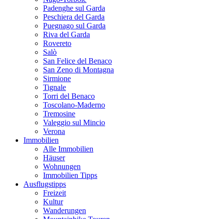
Padenghe sul Garda
Peschiera del Garda
Puegnago sul Garda
Riva del Garda
Rovereto
Salò
San Felice del Benaco
San Zeno di Montagna
Sirmione
Tignale
Torri del Benaco
Toscolano-Maderno
Tremosine
Valeggio sul Mincio
Verona
Immobilien
Alle Immobilien
Häuser
Wohnungen
Immobilien Tipps
Ausflugstipps
Freizeit
Kultur
Wanderungen