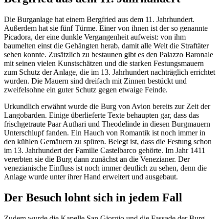
Die Burganlage hat einem Bergfried aus dem 11. Jahrhundert.
Außerdem hat sie fünf Türme. Einer von ihnen ist der so genannte
Picadora, der eine dunkle Vergangenheit aufweist: von ihm
baumelten einst die Gehängten herab, damit alle Welt die Straftäter
sehen konnte. Zusätzlich zu bestaunen gibt es den Palazzo Baronale
mit seinen vielen Kunstschätzen und die starken Festungsmauern
zum Schutz der Anlage, die im 13. Jahrhundert nachträglich errichtet
wurden. Die Mauern sind dreifach mit Zinnen bestückt und
zweifelsohne ein guter Schutz gegen etwaige Feinde.
Urkundlich erwähnt wurde die Burg von Avion bereits zur Zeit der
Langobarden. Einige überlieferte Texte behaupten gar, dass das
frischgetraute Paar Authari und Theodelinde in diesen Burgmauern
Unterschlupf fanden. Ein Hauch von Romantik ist noch immer in
den kühlen Gemäuern zu spüren. Belegt ist, dass die Festung schon
im 13. Jahrhundert der Familie Castelbarco gehörte. Im Jahr 1411
vererbten sie die Burg dann zunächst an die Venezianer. Der
venezianische Einfluss ist noch immer deutlich zu sehen, denn die
Anlage wurde unter ihrer Hand erweitert und ausgebaut.
Der Besuch lohnt sich in jedem Fall
Zudem wurde die Kapelle San Giorgio und die Fassade der Burg