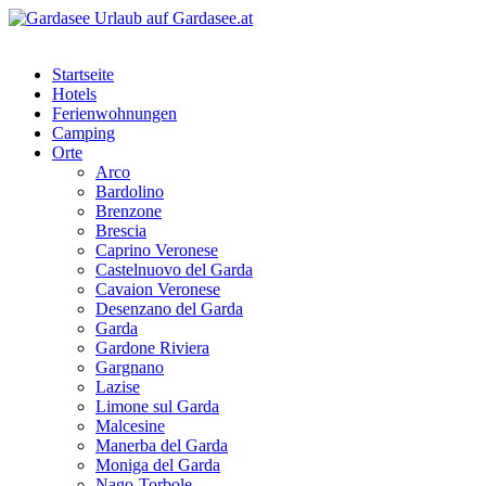
Startseite
Hotels
Ferienwohnungen
Camping
Orte
Arco
Bardolino
Brenzone
Brescia
Caprino Veronese
Castelnuovo del Garda
Cavaion Veronese
Desenzano del Garda
Garda
Gardone Riviera
Gargnano
Lazise
Limone sul Garda
Malcesine
Manerba del Garda
Moniga del Garda
Nago-Torbole