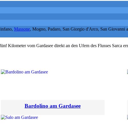
Linfano,
Massone
, Mogno, Padaro, San Giorgio d'Arco, San Giovanni a
und fünf Kilometer vom Gardasee direkt an den Ufern des Flusses Sarca 
Bardolino am Gardasee