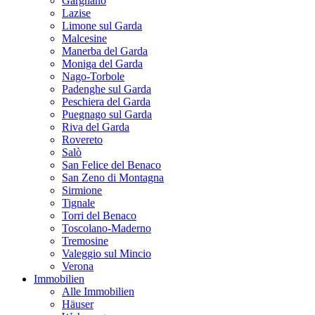
Gargnano
Lazise
Limone sul Garda
Malcesine
Manerba del Garda
Moniga del Garda
Nago-Torbole
Padenghe sul Garda
Peschiera del Garda
Puegnago sul Garda
Riva del Garda
Rovereto
Salò
San Felice del Benaco
San Zeno di Montagna
Sirmione
Tignale
Torri del Benaco
Toscolano-Maderno
Tremosine
Valeggio sul Mincio
Verona
Immobilien
Alle Immobilien
Häuser