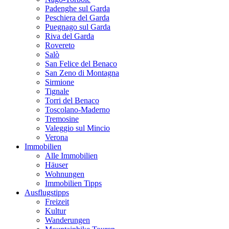
Padenghe sul Garda
Peschiera del Garda
Puegnago sul Garda
Riva del Garda
Rovereto
Salò
San Felice del Benaco
San Zeno di Montagna
Sirmione
Tignale
Torri del Benaco
Toscolano-Maderno
Tremosine
Valeggio sul Mincio
Verona
Immobilien
Alle Immobilien
Häuser
Wohnungen
Immobilien Tipps
Ausflugstipps
Freizeit
Kultur
Wanderungen