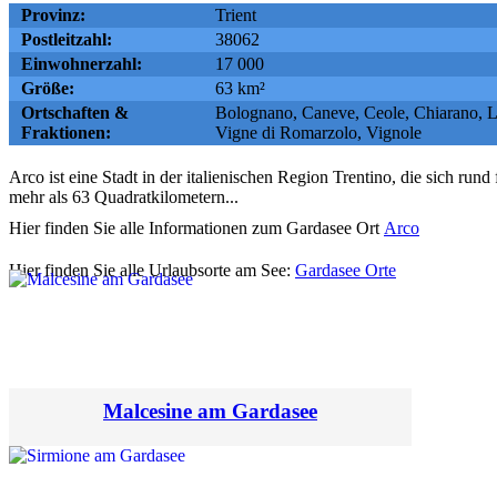
Provinz:
Trient
Postleitzahl:
38062
Einwohnerzahl:
17 000
Größe:
63 km²
Ortschaften &
Bolognano, Caneve, Ceole, Chiarano, 
Fraktionen:
Vigne di Romarzolo, Vignole
Arco ist eine Stadt in der italienischen Region Trentino, die sich r
mehr als 63 Quadratkilometern...
Hier finden Sie alle Informationen zum Gardasee Ort
Arco
Hier finden Sie alle Urlaubsorte am See:
Gardasee Orte
Malcesine am Gardasee