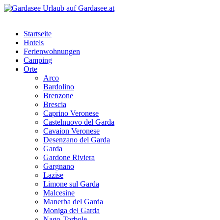
Startseite
Hotels
Ferienwohnungen
Camping
Orte
Arco
Bardolino
Brenzone
Brescia
Caprino Veronese
Castelnuovo del Garda
Cavaion Veronese
Desenzano del Garda
Garda
Gardone Riviera
Gargnano
Lazise
Limone sul Garda
Malcesine
Manerba del Garda
Moniga del Garda
Nago-Torbole