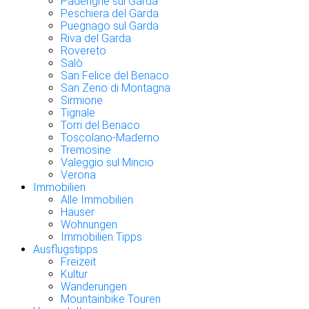
Padenghe sul Garda
Peschiera del Garda
Puegnago sul Garda
Riva del Garda
Rovereto
Salò
San Felice del Benaco
San Zeno di Montagna
Sirmione
Tignale
Torri del Benaco
Toscolano-Maderno
Tremosine
Valeggio sul Mincio
Verona
Immobilien
Alle Immobilien
Häuser
Wohnungen
Immobilien Tipps
Ausflugstipps
Freizeit
Kultur
Wanderungen
Mountainbike Touren