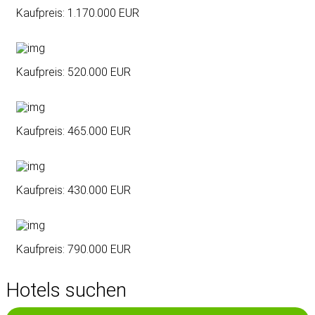
Veronese mit großzügigen
Kaufpreis
: 1.170.000
EUR
Räumlichkeiten
Neubau Villa mit Pool und
Panoramablick in ruhiger Lage
Kaufpreis
: 520.000
EUR
Reihenhausvilla in Golfplatznähe mit
herrlicher Aussicht
Kaufpreis
: 465.000
EUR
Eckreihenhaus zwischen Affi und
Caprino Veronese
Kaufpreis
: 430.000
EUR
Charmante Einzelvilla mit großem
Grundstück in Caprino Veronese
Kaufpreis
: 790.000
EUR
Freistehende Villa mit großem
Hotels suchen
Grundstück in Garda