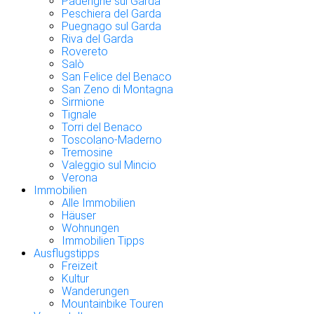
Padenghe sul Garda
Peschiera del Garda
Puegnago sul Garda
Riva del Garda
Rovereto
Salò
San Felice del Benaco
San Zeno di Montagna
Sirmione
Tignale
Torri del Benaco
Toscolano-Maderno
Tremosine
Valeggio sul Mincio
Verona
Immobilien
Alle Immobilien
Häuser
Wohnungen
Immobilien Tipps
Ausflugstipps
Freizeit
Kultur
Wanderungen
Mountainbike Touren