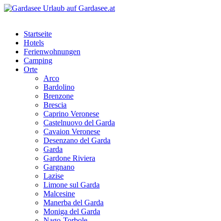
Startseite
Hotels
Ferienwohnungen
Camping
Orte
Arco
Bardolino
Brenzone
Brescia
Caprino Veronese
Castelnuovo del Garda
Cavaion Veronese
Desenzano del Garda
Garda
Gardone Riviera
Gargnano
Lazise
Limone sul Garda
Malcesine
Manerba del Garda
Moniga del Garda
Nago-Torbole