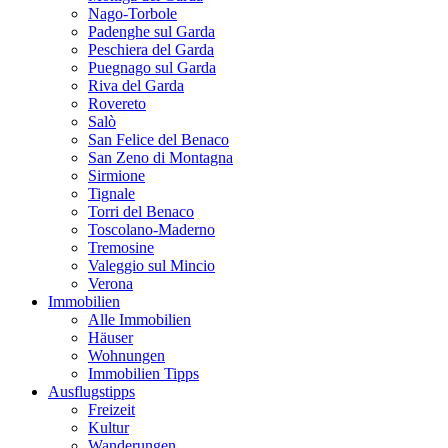
Nago-Torbole
Padenghe sul Garda
Peschiera del Garda
Puegnago sul Garda
Riva del Garda
Rovereto
Salò
San Felice del Benaco
San Zeno di Montagna
Sirmione
Tignale
Torri del Benaco
Toscolano-Maderno
Tremosine
Valeggio sul Mincio
Verona
Immobilien
Alle Immobilien
Häuser
Wohnungen
Immobilien Tipps
Ausflugstipps
Freizeit
Kultur
Wanderungen