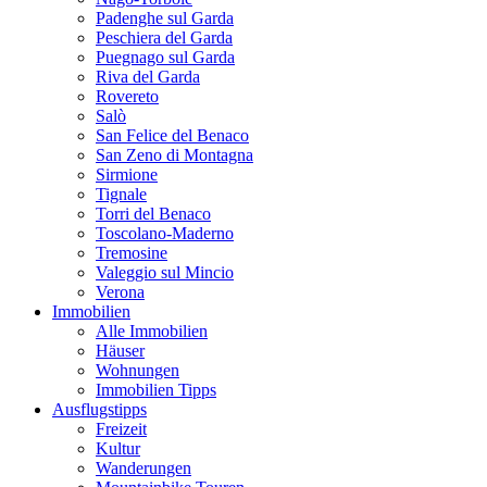
Padenghe sul Garda
Peschiera del Garda
Puegnago sul Garda
Riva del Garda
Rovereto
Salò
San Felice del Benaco
San Zeno di Montagna
Sirmione
Tignale
Torri del Benaco
Toscolano-Maderno
Tremosine
Valeggio sul Mincio
Verona
Immobilien
Alle Immobilien
Häuser
Wohnungen
Immobilien Tipps
Ausflugstipps
Freizeit
Kultur
Wanderungen