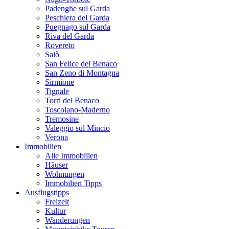
Padenghe sul Garda
Peschiera del Garda
Puegnago sul Garda
Riva del Garda
Rovereto
Salò
San Felice del Benaco
San Zeno di Montagna
Sirmione
Tignale
Torri del Benaco
Toscolano-Maderno
Tremosine
Valeggio sul Mincio
Verona
Immobilien
Alle Immobilien
Häuser
Wohnungen
Immobilien Tipps
Ausflugstipps
Freizeit
Kultur
Wanderungen