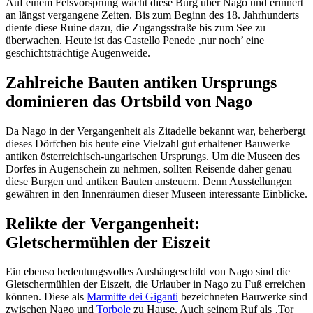
Auf einem Felsvorsprung wacht diese Burg über Nago und erinnert
an längst vergangene Zeiten. Bis zum Beginn des 18. Jahrhunderts
diente diese Ruine dazu, die Zugangsstraße bis zum See zu
überwachen. Heute ist das Castello Penede ‚nur noch’ eine
geschichtsträchtige Augenweide.
Zahlreiche Bauten antiken Ursprungs
dominieren das Ortsbild von Nago
Da Nago in der Vergangenheit als Zitadelle bekannt war, beherbergt
dieses Dörfchen bis heute eine Vielzahl gut erhaltener Bauwerke
antiken österreichisch-ungarischen Ursprungs. Um die Museen des
Dorfes in Augenschein zu nehmen, sollten Reisende daher genau
diese Burgen und antiken Bauten ansteuern. Denn Ausstellungen
gewähren in den Innenräumen dieser Museen interessante Einblicke.
Relikte der Vergangenheit:
Gletschermühlen der Eiszeit
Ein ebenso bedeutungsvolles Aushängeschild von Nago sind die
Gletschermühlen der Eiszeit, die Urlauber in Nago zu Fuß erreichen
können. Diese als
Marmitte dei Giganti
bezeichneten Bauwerke sind
zwischen Nago und
Torbole
zu Hause. Auch seinem Ruf als ‚Tor