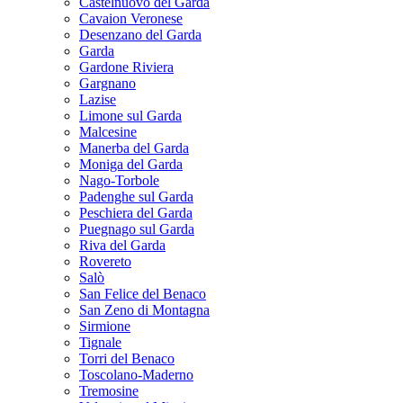
Castelnuovo del Garda
Cavaion Veronese
Desenzano del Garda
Garda
Gardone Riviera
Gargnano
Lazise
Limone sul Garda
Malcesine
Manerba del Garda
Moniga del Garda
Nago-Torbole
Padenghe sul Garda
Peschiera del Garda
Puegnago sul Garda
Riva del Garda
Rovereto
Salò
San Felice del Benaco
San Zeno di Montagna
Sirmione
Tignale
Torri del Benaco
Toscolano-Maderno
Tremosine