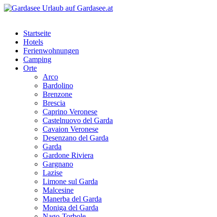
Startseite
Hotels
Ferienwohnungen
Camping
Orte
Arco
Bardolino
Brenzone
Brescia
Caprino Veronese
Castelnuovo del Garda
Cavaion Veronese
Desenzano del Garda
Garda
Gardone Riviera
Gargnano
Lazise
Limone sul Garda
Malcesine
Manerba del Garda
Moniga del Garda
Nago-Torbole