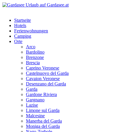
Startseite
Hotels
Ferienwohnungen
Camping
Orte
Arco
Bardolino
Brenzone
Brescia
Caprino Veronese
Castelnuovo del Garda
Cavaion Veronese
Desenzano del Garda
Garda
Gardone Riviera
Gargnano
Lazise
Limone sul Garda
Malcesine
Manerba del Garda
Moniga del Garda
Nago-Torbole