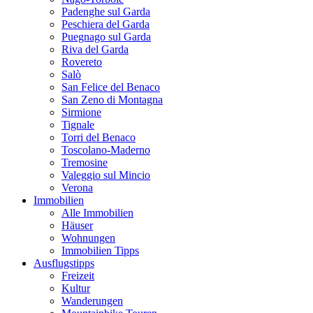
Padenghe sul Garda
Peschiera del Garda
Puegnago sul Garda
Riva del Garda
Rovereto
Salò
San Felice del Benaco
San Zeno di Montagna
Sirmione
Tignale
Torri del Benaco
Toscolano-Maderno
Tremosine
Valeggio sul Mincio
Verona
Immobilien
Alle Immobilien
Häuser
Wohnungen
Immobilien Tipps
Ausflugstipps
Freizeit
Kultur
Wanderungen