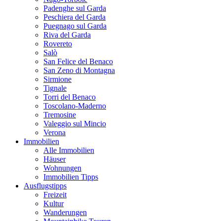
Padenghe sul Garda
Peschiera del Garda
Puegnago sul Garda
Riva del Garda
Rovereto
Salò
San Felice del Benaco
San Zeno di Montagna
Sirmione
Tignale
Torri del Benaco
Toscolano-Maderno
Tremosine
Valeggio sul Mincio
Verona
Immobilien
Alle Immobilien
Häuser
Wohnungen
Immobilien Tipps
Ausflugstipps
Freizeit
Kultur
Wanderungen