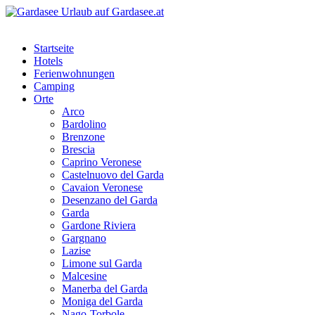
Startseite
Hotels
Ferienwohnungen
Camping
Orte
Arco
Bardolino
Brenzone
Brescia
Caprino Veronese
Castelnuovo del Garda
Cavaion Veronese
Desenzano del Garda
Garda
Gardone Riviera
Gargnano
Lazise
Limone sul Garda
Malcesine
Manerba del Garda
Moniga del Garda
Nago-Torbole