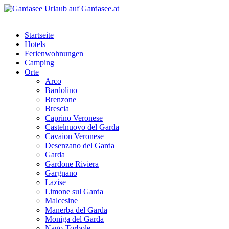
Startseite
Hotels
Ferienwohnungen
Camping
Orte
Arco
Bardolino
Brenzone
Brescia
Caprino Veronese
Castelnuovo del Garda
Cavaion Veronese
Desenzano del Garda
Garda
Gardone Riviera
Gargnano
Lazise
Limone sul Garda
Malcesine
Manerba del Garda
Moniga del Garda
Nago-Torbole