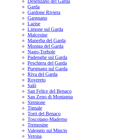
Desenzano del Garda
Garda
Gardone Riviera
Gargnano
Lazise
Limone sul Garda
Malcesine
Manerba del Garda
Moniga del Garda
Nago-Torbole
Padenghe sul Garda
Peschiera del Garda
Puegnago sul Garda
Riva del Garda
Rovereto
Salò
San Felice del Benaco
San Zeno di Montagna
Sirmione
Tignale
Torri del Benaco
Toscolano-Maderno
Tremosine
Valeggio sul Mincio
Verona