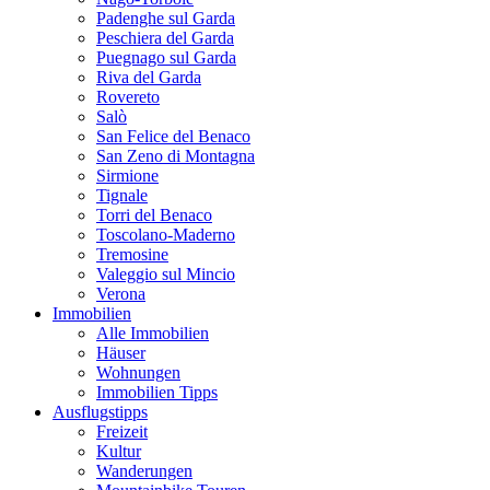
Padenghe sul Garda
Peschiera del Garda
Puegnago sul Garda
Riva del Garda
Rovereto
Salò
San Felice del Benaco
San Zeno di Montagna
Sirmione
Tignale
Torri del Benaco
Toscolano-Maderno
Tremosine
Valeggio sul Mincio
Verona
Immobilien
Alle Immobilien
Häuser
Wohnungen
Immobilien Tipps
Ausflugstipps
Freizeit
Kultur
Wanderungen