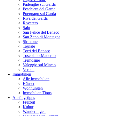
Padenghe sul Garda
Peschiera del Garda
Puegnago sul Garda
Riva del Garda
Rovereto
Salò
San Felice del Benaco
San Zeno di Montagna
Sirmione
Tignale
Torri del Benaco
Toscolano-Maderno
Tremosine
Valeggio sul Mincio
Verona
Immobilien
Alle Immobilien
Häuser
Wohnungen
Immobilien Tipps
Ausflugstipps
Freizeit
Kultur
Wanderungen