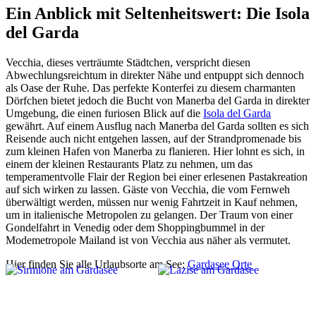
Ein Anblick mit Seltenheitswert: Die Isola
del Garda
Vecchia, dieses verträumte Städtchen, verspricht diesen
Abwechlungsreichtum in direkter Nähe und entpuppt sich dennoch
als Oase der Ruhe. Das perfekte Konterfei zu diesem charmanten
Dörfchen bietet jedoch die Bucht von Manerba del Garda in direkter
Umgebung, die einen furiosen Blick auf die
Isola del Garda
gewährt. Auf einem Ausflug nach Manerba del Garda sollten es sich
Reisende auch nicht entgehen lassen, auf der Strandpromenade bis
zum kleinen Hafen von Manerba zu flanieren. Hier lohnt es sich, in
einem der kleinen Restaurants Platz zu nehmen, um das
temperamentvolle Flair der Region bei einer erlesenen Pastakreation
auf sich wirken zu lassen. Gäste von Vecchia, die vom Fernweh
überwältigt werden, müssen nur wenig Fahrtzeit in Kauf nehmen,
um in italienische Metropolen zu gelangen. Der Traum von einer
Gondelfahrt in Venedig oder dem Shoppingbummel in der
Modemetropole Mailand ist von Vecchia aus näher als vermutet.
Hier finden Sie alle Urlaubsorte am See:
Gardasee Orte