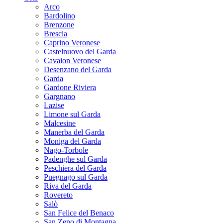
Arco
Bardolino
Brenzone
Brescia
Caprino Veronese
Castelnuovo del Garda
Cavaion Veronese
Desenzano del Garda
Garda
Gardone Riviera
Gargnano
Lazise
Limone sul Garda
Malcesine
Manerba del Garda
Moniga del Garda
Nago-Torbole
Padenghe sul Garda
Peschiera del Garda
Puegnago sul Garda
Riva del Garda
Rovereto
Salò
San Felice del Benaco
San Zeno di Montagna