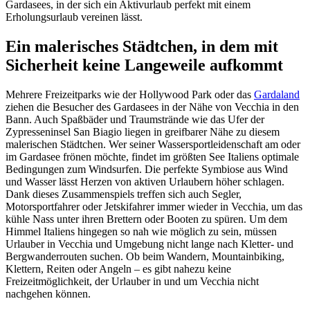
Gardasees, in der sich ein Aktivurlaub perfekt mit einem
Erholungsurlaub vereinen lässt.
Ein malerisches Städtchen, in dem mit
Sicherheit keine Langeweile aufkommt
Mehrere Freizeitparks wie der Hollywood Park oder das
Gardaland
ziehen die Besucher des Gardasees in der Nähe von Vecchia in den
Bann. Auch Spaßbäder und Traumstrände wie das Ufer der
Zypresseninsel San Biagio liegen in greifbarer Nähe zu diesem
malerischen Städtchen. Wer seiner Wassersportleidenschaft am oder
im Gardasee frönen möchte, findet im größten See Italiens optimale
Bedingungen zum Windsurfen. Die perfekte Symbiose aus Wind
und Wasser lässt Herzen von aktiven Urlaubern höher schlagen.
Dank dieses Zusammenspiels treffen sich auch Segler,
Motorsportfahrer oder Jetskifahrer immer wieder in Vecchia, um das
kühle Nass unter ihren Brettern oder Booten zu spüren. Um dem
Himmel Italiens hingegen so nah wie möglich zu sein, müssen
Urlauber in Vecchia und Umgebung nicht lange nach Kletter- und
Bergwanderrouten suchen. Ob beim Wandern, Mountainbiking,
Klettern, Reiten oder Angeln – es gibt nahezu keine
Freizeitmöglichkeit, der Urlauber in und um Vecchia nicht
nachgehen können.