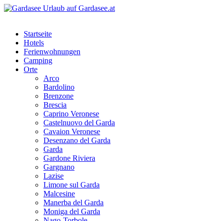
Startseite
Hotels
Ferienwohnungen
Camping
Orte
Arco
Bardolino
Brenzone
Brescia
Caprino Veronese
Castelnuovo del Garda
Cavaion Veronese
Desenzano del Garda
Garda
Gardone Riviera
Gargnano
Lazise
Limone sul Garda
Malcesine
Manerba del Garda
Moniga del Garda
Nago-Torbole