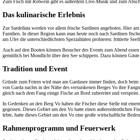
Zum Fisch mit Rotwein gibt es außerdem Live-Musik und zum Absch
Das kulinarische Erlebnis
Zur Sardellata werden vor allem frische Sardinen angeboten. Hier am s
Familien. In dieser Region kann man heute noch nach Sardinen fisch
am Ufer die unterschiedlichsten Spezialitäten probieren: frittierte Se
Auch auf den Booten können Besucher des Events zum Abend essen und 
gemütlich bei Mondlicht über den See schippern. Dazu können Gäst
Tradition und Event
Gründe zum Feiern wird man am Gardasee immer finden, doch beim Sard
von Garda nachts in der Nähe des versunkenen Berges Vo ihre Fangnet
gleich nach dem Fang einige Fische an Bord zubereitet und verspeist.
In Gedenken an den Berg Vo haben die Fischer diese Stelle mit einem 
gegessen. Dieses Gebiet um den Vo hatte einen außerordentlichen Fi
lebte, hatte dieses Gebiet um den Vo eine große wirtschaftliche Bede
Rahmenprogramm und Feuerwerk