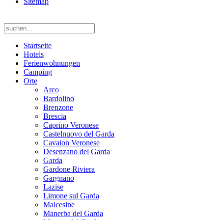
Sitemap
Startseite
Hotels
Ferienwohnungen
Camping
Orte
Arco
Bardolino
Brenzone
Brescia
Caprino Veronese
Castelnuovo del Garda
Cavaion Veronese
Desenzano del Garda
Garda
Gardone Riviera
Gargnano
Lazise
Limone sul Garda
Malcesine
Manerba del Garda