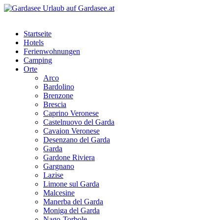
Startseite
Hotels
Ferienwohnungen
Camping
Orte
Arco
Bardolino
Brenzone
Brescia
Caprino Veronese
Castelnuovo del Garda
Cavaion Veronese
Desenzano del Garda
Garda
Gardone Riviera
Gargnano
Lazise
Limone sul Garda
Malcesine
Manerba del Garda
Moniga del Garda
Nago-Torbole