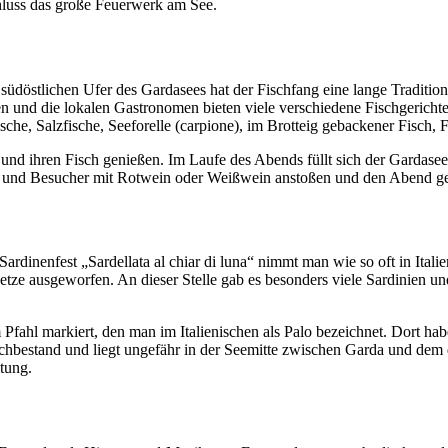
luss das große Feuerwerk am See.
üdöstlichen Ufer des Gardasees hat der Fischfang eine lange Tradition,
en und die lokalen Gastronomen bieten viele verschiedene Fischgericht
efische, Salzfische, Seeforelle (carpione), im Brotteig gebackener Fisch,
ihren Fisch genießen. Im Laufe des Abends füllt sich der Gardasee mi
e und Besucher mit Rotwein oder Weißwein anstoßen und den Abend g
inenfest „Sardellata al chiar di luna“ nimmt man wie so oft in Itali
ze ausgeworfen. An dieser Stelle gab es besonders viele Sardinien und
Pfahl markiert, den man im Italienischen als Palo bezeichnet. Dort hab
schbestand und liegt ungefähr in der Seemitte zwischen Garda und dem 
utung.