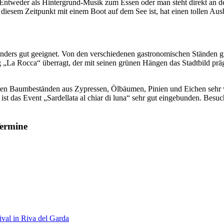
Entweder als Hintergrund-Musik zum Essen oder man steht direkt an d
iesem Zeitpunkt mit einem Boot auf dem See ist, hat einen tollen Aus
ders gut geeignet. Von den verschiedenen gastronomischen Ständen gib
 „La Rocca“ überragt, der mit seinen grünen Hängen das Stadtbild präg
en Baumbeständen aus Zypressen, Ölbäumen, Pinien und Eichen sehr vie
 ist das Event „Sardellata al chiar di luna“ sehr gut eingebunden. Bes
Termine