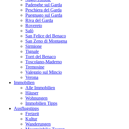
Padenghe sul Garda
Peschiera del Garda
Puegnago sul Garda
Riva del Garda
Rovereto
Salò
San Felice del Benaco
San Zeno di Montagna
Sirmione
Tignale
Torri del Benaco
Toscolano-Maderno
Tremosine
Valeggio sul Mincio
Verona
Immobilien
Alle Immobilien
Häuser
Wohnungen
Immobilien Tipps
Ausflugstipps
Freizeit
Kultur
Wanderungen