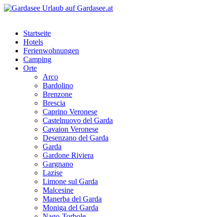
Startseite
Hotels
Ferienwohnungen
Camping
Orte
Arco
Bardolino
Brenzone
Brescia
Caprino Veronese
Castelnuovo del Garda
Cavaion Veronese
Desenzano del Garda
Garda
Gardone Riviera
Gargnano
Lazise
Limone sul Garda
Malcesine
Manerba del Garda
Moniga del Garda
Nago-Torbole