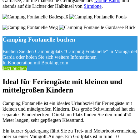
Gardasee, auf die malerische Gebirgskette des
Monte Baldo
und
abends auf die Lichter der Halbinsel von
Sirmione
.
Camping Fontanelle buchen
Buchen Sie den Campingplatz "Camping Fontanelle" in Moniga del
Garda oder holen Sie sich weitere Infomationen
In Kooperation mit Booking.com
Jetzt buchen
Ideal für Feriengäste mit kleinen und
mittelgroßen Kindern
Camping Fontanelle ist ein ideales Urlaubsziel für Feriengäste mit
kleinen und mittelgroßen Kindern. Das große Schwimmbad hat ein
separates Kinderbecken. Direkt am Platz finden Sie den rund 450
Meter langen, sehr gepflegten Kiesstrand.
Ein kurzer Spaziergang führt Sie zu Tret- und Motorbootvermietung
oder zu einer Minigolf-Anlage. Ein Golfplatz ist in rund 10