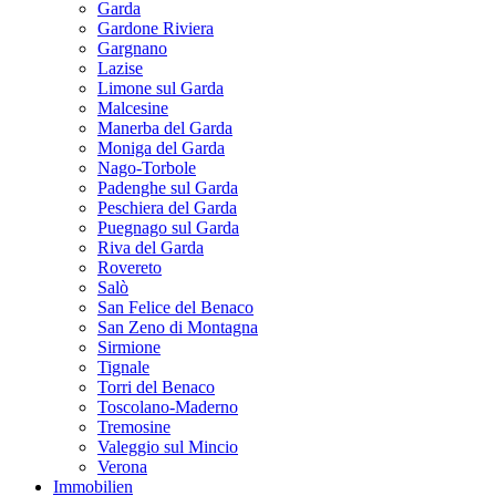
Garda
Gardone Riviera
Gargnano
Lazise
Limone sul Garda
Malcesine
Manerba del Garda
Moniga del Garda
Nago-Torbole
Padenghe sul Garda
Peschiera del Garda
Puegnago sul Garda
Riva del Garda
Rovereto
Salò
San Felice del Benaco
San Zeno di Montagna
Sirmione
Tignale
Torri del Benaco
Toscolano-Maderno
Tremosine
Valeggio sul Mincio
Verona
Immobilien