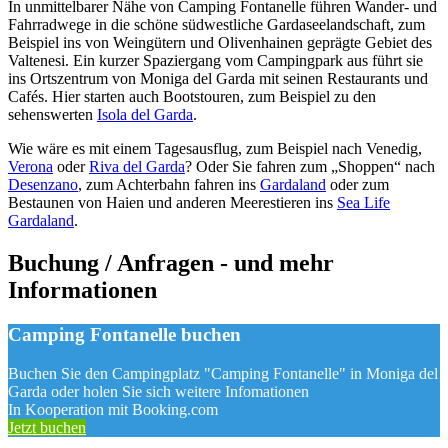
In unmittelbarer Nähe von Camping Fontanelle führen Wander- und
Fahrradwege in die schöne südwestliche Gardaseelandschaft, zum
Beispiel ins von Weingütern und Olivenhainen geprägte Gebiet des
Valtenesi. Ein kurzer Spaziergang vom Campingpark aus führt sie
ins Ortszentrum von Moniga del Garda mit seinen Restaurants und
Cafés. Hier starten auch Bootstouren, zum Beispiel zu den
sehenswerten
Isola del Garda
.
Wie wäre es mit einem Tagesausflug, zum Beispiel nach Venedig,
Verona
oder
Riva del Garda
? Oder Sie fahren zum „Shoppen“ nach
Desenzano
, zum Achterbahn fahren ins
Gardaland
oder zum
Bestaunen von Haien und anderen Meerestieren ins
Sea Life
Gardaland
.
Buchung / Anfragen - und mehr
Informationen
Camping Fontanelle buchen
Buchen Sie den Campingplatz "Camping Fontanelle" in Moniga del
Garda oder holen Sie sich weitere Infomationen
In Kooperation mit Booking.com
Jetzt buchen