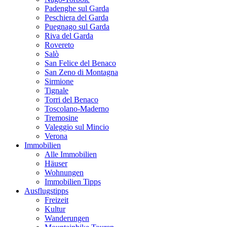
Padenghe sul Garda
Peschiera del Garda
Puegnago sul Garda
Riva del Garda
Rovereto
Salò
San Felice del Benaco
San Zeno di Montagna
Sirmione
Tignale
Torri del Benaco
Toscolano-Maderno
Tremosine
Valeggio sul Mincio
Verona
Immobilien
Alle Immobilien
Häuser
Wohnungen
Immobilien Tipps
Ausflugstipps
Freizeit
Kultur
Wanderungen