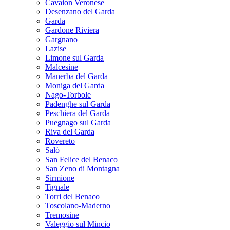
Cavaion Veronese
Desenzano del Garda
Garda
Gardone Riviera
Gargnano
Lazise
Limone sul Garda
Malcesine
Manerba del Garda
Moniga del Garda
Nago-Torbole
Padenghe sul Garda
Peschiera del Garda
Puegnago sul Garda
Riva del Garda
Rovereto
Salò
San Felice del Benaco
San Zeno di Montagna
Sirmione
Tignale
Torri del Benaco
Toscolano-Maderno
Tremosine
Valeggio sul Mincio