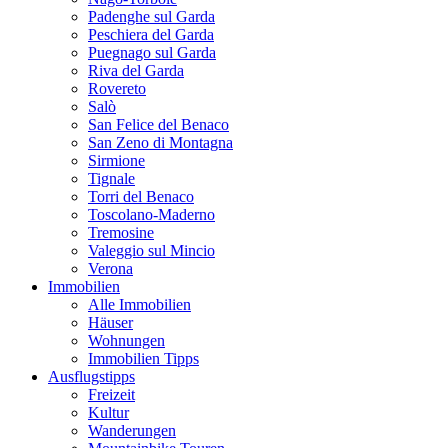
Padenghe sul Garda
Peschiera del Garda
Puegnago sul Garda
Riva del Garda
Rovereto
Salò
San Felice del Benaco
San Zeno di Montagna
Sirmione
Tignale
Torri del Benaco
Toscolano-Maderno
Tremosine
Valeggio sul Mincio
Verona
Immobilien
Alle Immobilien
Häuser
Wohnungen
Immobilien Tipps
Ausflugstipps
Freizeit
Kultur
Wanderungen