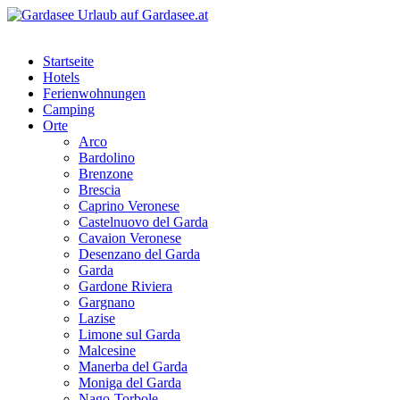
Startseite
Hotels
Ferienwohnungen
Camping
Orte
Arco
Bardolino
Brenzone
Brescia
Caprino Veronese
Castelnuovo del Garda
Cavaion Veronese
Desenzano del Garda
Garda
Gardone Riviera
Gargnano
Lazise
Limone sul Garda
Malcesine
Manerba del Garda
Moniga del Garda
Nago-Torbole