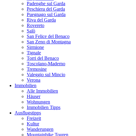
Padenghe sul Garda
Peschiera del Garda
Puegnago sul Garda
Riva del Garda
Rovereto
Salò
San Felice del Benaco
San Zeno di Montagna
Sirmione
Tignale
Torri del Benaco
Toscolano-Maderno
Tremosine
Valeggio sul Mincio
Verona
Immobilien
Alle Immobilien
Häuser
Wohnungen
Immobilien Tipps
Ausflugstipps
Freizeit
Kultur
Wanderungen
Mountainbike Touren