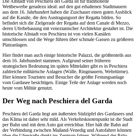
Die Altstadt von Peschiera del Garda ist für traditionelle
Wettbewerbe geradezu ideal: auf den gut erhaltenen Stadtmauern
aus dem 16. Jahrhundert haben die Zuschauer einen guten Ausblick
auf die Kanäle, die den Austragungsort der Regatta bilden. So
befindet sich die Zielgerade der Regatta auf dem Canale di Mezzo,
deren Uferbebauung mit venezianischer Architektur gestaltet ist. Die
historische Altstadt von Peschiera ist von vielen Kanälen
umschlossen und die Wege führen über schmale Gassen zu größeren
Platzanlagen.
Hier findet man auch einige historische Palazzi, die größtenteils aus
dem 16. Jahrhundert stammen. Aufgrund seiner früheren
strategischen Bedeutung im späten Mittelalter gibt es in Peschiera
zahlreiche militärische Anlagen (Wälle, Ringmauern, Wehrtürme).
Hier können Touristen und Besucher die größte Festungsanlage
vom Gardasee besichtigen. Einige Teile der Anlage werden noch
heute vom Militär genutzt.
Der Weg nach Peschiera del Garda
Peschiera del Garda liegt am äußersten Südzipfel des Gardasees und
das Klima ist daher sehr mild. Als Verkehrsknotenpunkt ist die Stadt
per Bahn und mit dem Auto gut erreichbar. Hier hält die Bahn auf
der Verbindung zwischen Mailand-Venedig und Autofahrer können
über die Uferstraße direkt ins Zentrum fahren. Während der Palio