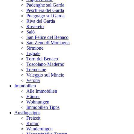
Padenghe sul Garda
Peschiera del Garda
Puegnago sul Garda
Riva del Garda
Rovereto
Salò
San Felice del Benaco
San Zeno di Montagna
Sirmione
Tignale
Torri del Benaco
Toscolano-Maderno
Tremosine
Valeggio sul Mincio
Verona
Immobilien
Alle Immobilien
Häuser
Wohnungen
Immobilien Tipps
Ausflugstipps
Freizeit
Kultur
Wanderungen